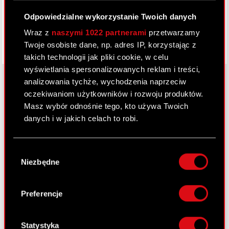
Odpowiedzialne wykorzystanie Twoich danych
Wraz z
naszymi 1022 partnerami
przetwarzamy
Twoje osobiste dane, np. adres IP, korzystając z
takich technologii jak pliki cookie, w celu
wyświetlania spersonalizowanych reklam i treści,
analizowania tychże, wychodzenia naprzeciw
oczekiwaniom użytkowników i rozwoju produktów.
O CD PROJEKT
Masz wybór odnośnie tego, kto używa Twoich
danych i w jakich celach to robi.
Grupa Kapitałowa
Jeśli wyrazisz na to zgodę, chcielibyśmy również:
Nasz biznes
Wybór
Gromadzić dane dotyczące Twojej
Niezbędne
zgody
Inwestorzy
lokalizacji geograficznej z dokładnością nawet
do kilku metrów
Zrównoważony rozwój
Identyfikować Twoje urządzenie, aktywnie
Preferencje
analizując charakteryzującego je zbiory
Media
danych (fingerprinting, czyli wirtualny odcisk
Kariera
palca)
Statystyka