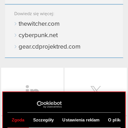
Dowiedz się więcej:
thewitcher.com
cyberpunk.net
gear.cdprojektred.com
LinkedIn
Zgoda
Szczegóły
Ustawienia reklam
O plikach
Facebook