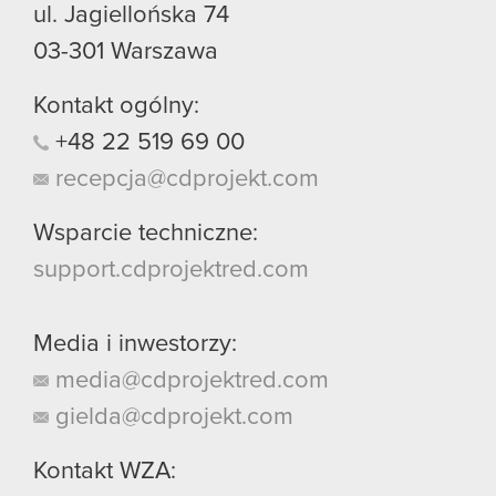
ul. Jagiellońska 74
03-301
Warszawa
Kontakt ogólny:
+48
22
519
69
00
recepcja@cdprojekt.com
Wsparcie techniczne:
support.cdprojektred.com
Media i inwestorzy:
media@cdprojektred.com
gielda@cdprojekt.com
Kontakt WZA: