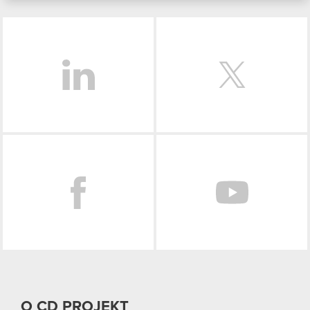
podczas korzystania z ich usług. Kontynuując
LinkedIn
korzystanie z naszej witryny, zgadasz się na
używanie plików cookie.
Facebook
O CD PROJEKT