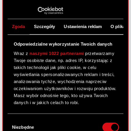
Centrum wyników
Strategia
Zgoda
Szczegóły
Ustawienia reklam
O plikach
Podstawowe dane finansowe
Odpowiedzialne wykorzystanie Twoich danych
Prezentacje i webcasty
Wraz z
naszymi 1022 partnerami
przetwarzamy
Akcje na giełdzie
Twoje osobiste dane, np. adres IP, korzystając z
takich technologii jak pliki cookie, w celu
Dywidenda
wyświetlania spersonalizowanych reklam i treści,
Akcjonariat
analizowania tychże, wychodzenia naprzeciw
oczekiwaniom użytkowników i rozwoju produktów.
Analitycy
Masz wybór odnośnie tego, kto używa Twoich
danych i w jakich celach to robi.
Niezależny audytor
Walne Zgromadzenia
Jeśli wyrazisz na to zgodę, chcielibyśmy również:
Wybór
Gromadzić dane dotyczące Twojej
Wynagrodzenia członków
Niezbędne
zgody
lokalizacji geograficznej z dokładnością nawet