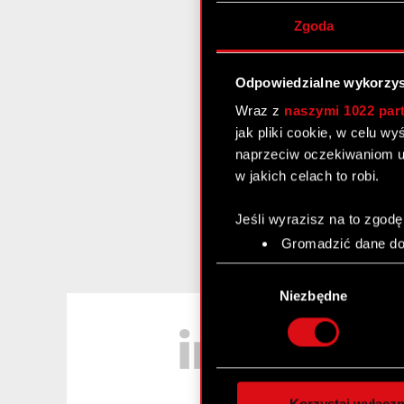
Zgoda
Odpowiedzialne wykorzys
Wraz z
naszymi 1022 par
jak pliki cookie, w celu w
naprzeciw oczekiwaniom u
w jakich celach to robi.
Jeśli wyrazisz na to zgodę
Gromadzić dane dot
Identyfikować Twoje
Wybór
czyli wirtualny odcisk 
zgody
Niezbędne
Dowiedz się więcej odnośn
LinkedIn
szczegółów
. W Deklaracj
Wykorzystujemy pliki cook
analizować ruch w naszej w
Korzystaj wyłączn