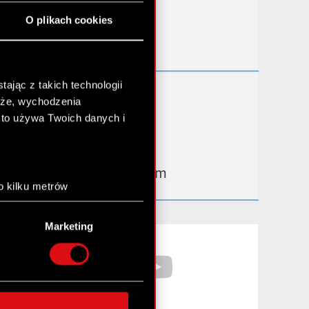
Przydatne linki
O plikach cookies
Kontakt IR
ając z takich technologii
Dowiedz się więcej:
chże, wychodzenia
thewitcher.com
kto używa Twoich danych i
cyberpunk.net
gear.cdprojektred.com
o kilku metrów
anych (fingerprinting,
Marketing
łasne preferencje w
sekcji
Facebook
YouTube
nej chwili.
społecznościowe i
ostępniamy partnerom