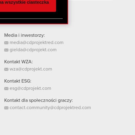
a wszystkie ciasteczka
 innymi danymi
stanie z naszej witryny,
Media i inwestorzy:
media@cdprojektred.com
gielda@cdprojekt.com
Kontakt WZA:
wza@cdprojekt.com
Kontakt ESG:
esg@cdprojekt.com
Kontakt dla społeczności graczy:
contact.community@cdprojektred.com