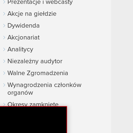
Prezentacje i webcasty
Akcje na giełdzie
Dywidenda
Akcjonariat
Analitycy
Niezależny audytor
Walne Zgromadzenia
Wynagrodzenia członków
organów
Okresy zamknięte
Kalendarz inwestora
FAQ