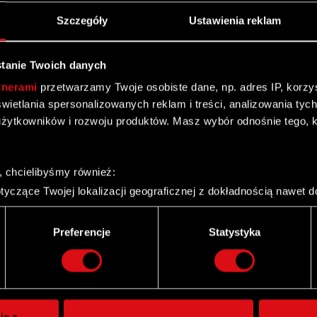
Szczegóły
Ustawienia reklam
tanie Twoich danych
tnerami
przetwarzamy Twoje osobiste dane, np. adres IP, korzyst
yświetlania spersonalizowanych reklam i treści, analizowania ty
żytkowników i rozwoju produktów. Masz wybór odnośnie tego, 
, chcielibyśmy również:
yczące Twojej lokalizacji geograficznej z dokładnością nawet d
 urządzenie, aktywnie analizując charakteryzującego je zbiory d
palca)
Preferencje
Statystyka
ie tego, jak Twoje osobiste dane są przetwarzane oraz ustaw w
Twitter
i plików cookie możesz zmienić lub wycofać swoją zgodę w dowol
ie do spersonalizowania treści i reklam, aby oferować funkcje 
itrynie. Informacje o tym, jak korzystasz z naszej witryny, ud
ie z