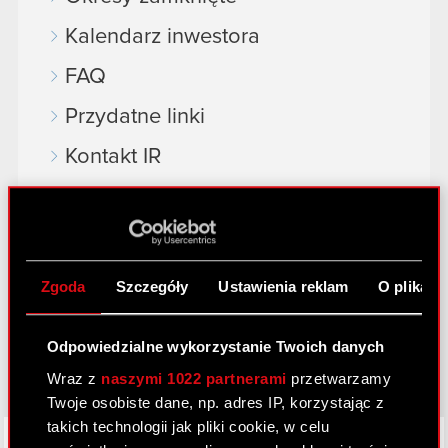
Kalendarz inwestora
FAQ
Przydatne linki
Kontakt IR
Dowiedz się więcej:
thewitcher.com
Zgoda
Szczegóły
Ustawienia reklam
O plikach
cyberpunk.net
gear.cdprojektred.com
Odpowiedzialne wykorzystanie Twoich danych
Wraz z
naszymi 1022 partnerami
przetwarzamy
Twoje osobiste dane, np. adres IP, korzystając z
takich technologii jak pliki cookie, w celu
LinkedIn