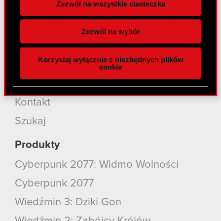
Zezwól na wszystkie ciasteczka
Nasz biznes
Wykorzystujemy pliki cookie do
spersonalizowania treści i reklam, aby oferować
Inwestorzy
Zezwól na wybór
funkcje społecznościowe i analizować ruch w
Zrównoważony rozwój
naszej witrynie. Informacje o tym, jak korzystasz
Korzystaj wyłącznie z niezbędnych plików
z naszej witryny, udostępniamy partnerom
Media
cookie
społecznościowym, reklamowym i analitycznym.
Kariera
Partnerzy mogą połączyć te informacje z innymi
danymi otrzymanymi od Ciebie lub uzyskanymi
Kontakt
podczas korzystania z ich usług. Kontynuując
Szukaj
korzystanie z naszej witryny, zgadasz się na
używanie plików cookie.
Produkty
Cyberpunk 2077: Widmo Wolności
Cyberpunk 2077
Wiedźmin 3: Dziki Gon