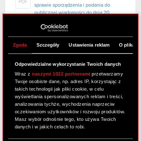
PDF
sprawie sporządzenia i podania do
publicznej wiadomości do dnia 20
października 2010r szacunków
skonsolidowanych wyników finansowych
grupy Optimus S.A. za III kwartał 2010r
Zgoda
Szczegóły
Ustawienia reklam
O plikach
Raport bieżący nr 68/2010
Odpowiedzialne wykorzystanie Twoich danych
12 października 2010 0:00
Wraz z
naszymi 1022 partnerami
przetwarzamy
Uchwała Zarządu w przedmiocie
Twoje osobiste dane, np. adres IP, korzystając z
PDF
określenia zasad przyjmowania
takich technologii jak pliki cookie, w celu
oświadczeń o objęciu akcji serii C2, w
wyświetlania spersonalizowanych reklam i treści,
sprawie określenia wzoru formularza
analizowania tychże, wychodzenia naprzeciw
objęcia akcji serii C2 oraz w sprawie
oczekiwaniom użytkowników i rozwoju produktów.
określenia terminu wpłaty na akcje serii
Masz wybór odnośnie tego, kto używa Twoich
C2 i skutku nieuiszczenia należnej
danych i w jakich celach to robi.
wpłaty