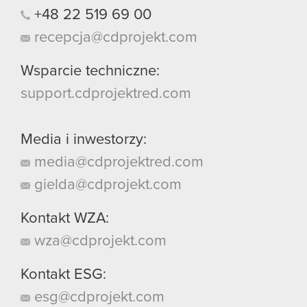
+48
22
519
69
00
recepcja@cdprojekt.com
Wsparcie techniczne:
support.cdprojektred.com
Media i inwestorzy:
media@cdprojektred.com
gielda@cdprojekt.com
Kontakt WZA:
wza@cdprojekt.com
Kontakt ESG:
esg@cdprojekt.com