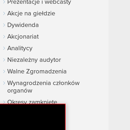
Prezentacje i webcasty
Akcje na giełdzie
Dywidenda
Akcjonariat
Analitycy
Niezależny audytor
Walne Zgromadzenia
Wynagrodzenia członków
organów
Okresy zamknięte
Kalendarz inwestora
FAQ