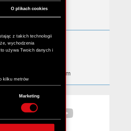
Przydatne linki
O plikach cookies
Kontakt IR
ając z takich technologii
Dowiedz się więcej:
chże, wychodzenia
thewitcher.com
kto używa Twoich danych i
cyberpunk.net
gear.cdprojektred.com
o kilku metrów
anych (fingerprinting,
Marketing
łasne preferencje w
sekcji
Facebook
YouTube
nej chwili.
społecznościowe i
ostępniamy partnerom