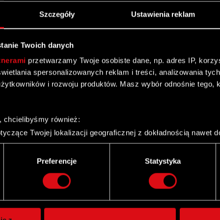
Szczegóły
Ustawienia reklam
tanie Twoich danych
tnerami
przetwarzamy Twoje osobiste dane, np. adres IP, korzyst
yświetlania spersonalizowanych reklam i treści, analizowania ty
żytkowników i rozwoju produktów. Masz wybór odnośnie tego, 
, chcielibyśmy również:
yczące Twojej lokalizacji geograficznej z dokładnością nawet d
 urządzenie, aktywnie analizując charakteryzującego je zbiory d
palca)
Preferencje
Statystyka
ie tego, jak Twoje osobiste dane są przetwarzane oraz ustaw w
Twitter
i plików cookie możesz zmienić lub wycofać swoją zgodę w dowol
ie do spersonalizowania treści i reklam, aby oferować funkcje 
itrynie. Informacje o tym, jak korzystasz z naszej witryny, ud
ie z