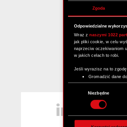
Zgoda
Odpowiedzialne wykorzys
Wraz z
naszymi 1022 par
jak pliki cookie, w celu w
naprzeciw oczekiwaniom u
w jakich celach to robi.
Jeśli wyrazisz na to zgodę
Gromadzić dane dot
Identyfikować Twoje
Wybór
czyli wirtualny odcisk 
zgody
Niezbędne
Dowiedz się więcej odnośn
LinkedIn
szczegółów
. W Deklaracj
Wykorzystujemy pliki cook
analizować ruch w naszej w
Korzystaj wyłączn