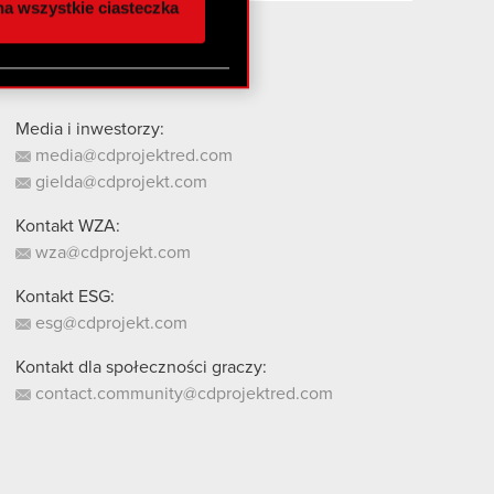
a wszystkie ciasteczka
 innymi danymi
stanie z naszej witryny,
Media i inwestorzy:
media@cdprojektred.com
gielda@cdprojekt.com
Kontakt WZA:
wza@cdprojekt.com
Kontakt ESG:
esg@cdprojekt.com
Kontakt dla społeczności graczy:
contact.community@cdprojektred.com