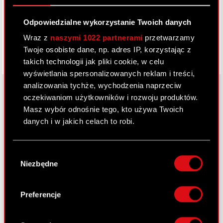
Facebook
Odpowiedzialne wykorzystanie Twoich danych
Wraz z
naszymi 1022 partnerami
przetwarzamy
Twoje osobiste dane, np. adres IP, korzystając z
takich technologii jak pliki cookie, w celu
wyświetlania spersonalizowanych reklam i treści,
analizowania tychże, wychodzenia naprzeciw
oczekiwaniom użytkowników i rozwoju produktów.
Masz wybór odnośnie tego, kto używa Twoich
O CD PROJEKT
danych i w jakich celach to robi.
Grupa Kapitałowa
Jeśli wyrazisz na to zgodę, chcielibyśmy również:
Nasz biznes
Wybór
Gromadzić dane dotyczące Twojej
Niezbędne
zgody
lokalizacji geograficznej z dokładnością nawet
Inwestorzy
do kilku metrów
Zrównoważony rozwój
Identyfikować Twoje urządzenie, aktywnie
Preferencje
analizując charakteryzującego je zbiory
Media
danych (fingerprinting, czyli wirtualny odcisk