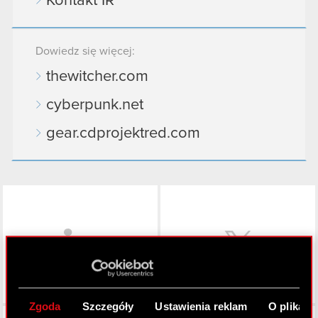
Kontakt IR
Dowiedz się więcej:
thewitcher.com
cyberpunk.net
gear.cdprojektred.com
LinkedIn
Zgoda
Szczegóły
Ustawienia reklam
O plikach