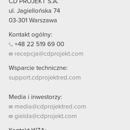
CD PROJEKT S.A.
ul. Jagiellońska 74
03-301
Warszawa
Kontakt ogólny:
+48
22
519
69
00
recepcja@cdprojekt.com
Wsparcie techniczne:
support.cdprojektred.com
Media i inwestorzy:
media@cdprojektred.com
gielda@cdprojekt.com