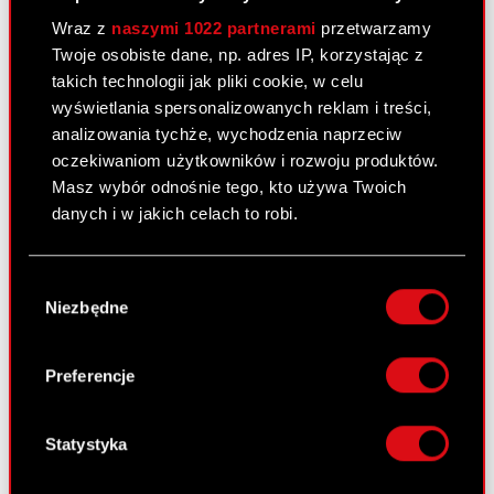
Wniosek do Sądu Rejonowego w
Wraz z
naszymi 1022 partnerami
przetwarzamy
PDF
Warszawie w sprawie cofnięcia wniosku
Twoje osobiste dane, np. adres IP, korzystając z
o ogłoszenie upadłości i umorzenia
takich technologii jak pliki cookie, w celu
postępowania upadłościowego
wyświetlania spersonalizowanych reklam i treści,
analizowania tychże, wychodzenia naprzeciw
oczekiwaniom użytkowników i rozwoju produktów.
Raport bieżący nr 40/2008
Masz wybór odnośnie tego, kto używa Twoich
danych i w jakich celach to robi.
4 kwietnia 2008 0:00
Złożenie wniosku do sądu rejestrowego
Jeśli wyrazisz na to zgodę, chcielibyśmy również:
PDF
w sprawie dokonania wpisu do rejestru
Wybór
Gromadzić dane dotyczące Twojej
Niezbędne
podwyższenia kapitału zakładowego
zgody
lokalizacji geograficznej z dokładnością nawet
do kilku metrów
Identyfikować Twoje urządzenie, aktywnie
Preferencje
Raport bieżący nr 39/2008
analizując charakteryzującego je zbiory
danych (fingerprinting, czyli wirtualny odcisk
4 kwietnia 2008 0:00
palca)
Statystyka
Wyrok Naczelnego Sądu
Dowiedz się więcej odnośnie tego, jak Twoje
PDF
Administracyjnego w sprawie Skargi