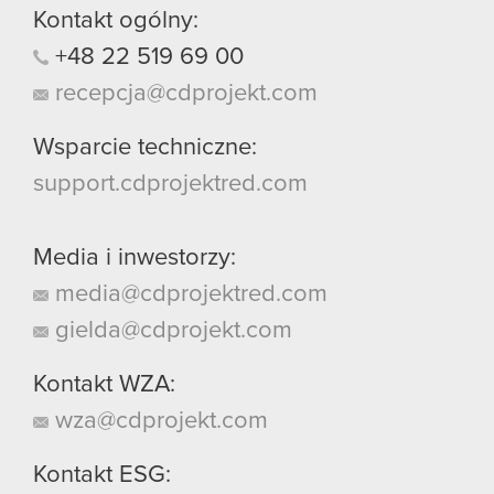
Kontakt ogólny:
+48
22
519
69
00
recepcja@cdprojekt.com
Wsparcie techniczne:
support.cdprojektred.com
Media i inwestorzy:
media@cdprojektred.com
gielda@cdprojekt.com
Kontakt WZA:
wza@cdprojekt.com
Kontakt ESG: