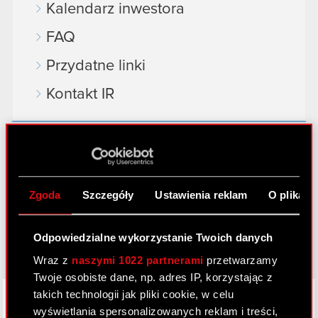
Kalendarz inwestora
FAQ
Przydatne linki
Kontakt IR
Dowiedz się więcej:
thewitcher.com
Zgoda
Szczegóły
Ustawienia reklam
O plikach
cyberpunk.net
gear.cdprojektred.com
Odpowiedzialne wykorzystanie Twoich danych
Wraz z
naszymi 1022 partnerami
przetwarzamy
Twoje osobiste dane, np. adres IP, korzystając z
LinkedIn
takich technologii jak pliki cookie, w celu
wyświetlania spersonalizowanych reklam i treści,