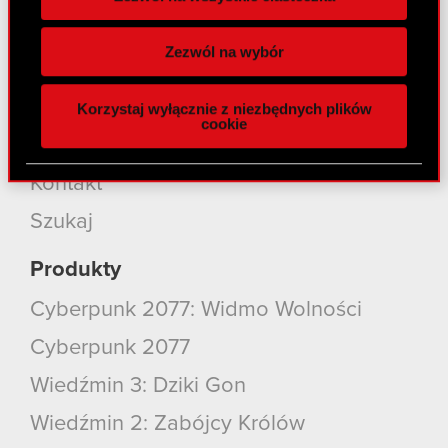
Wykorzystujemy pliki cookie do
Inwestorzy
spersonalizowania treści i reklam, aby oferować
Zezwól na wybór
funkcje społecznościowe i analizować ruch w
Zrównoważony rozwój
naszej witrynie. Informacje o tym, jak korzystasz
Media
Korzystaj wyłącznie z niezbędnych plików
z naszej witryny, udostępniamy partnerom
cookie
społecznościowym, reklamowym i analitycznym.
Kariera
Partnerzy mogą połączyć te informacje z innymi
Kontakt
danymi otrzymanymi od Ciebie lub uzyskanymi
podczas korzystania z ich usług. Kontynuując
Szukaj
korzystanie z naszej witryny, zgadasz się na
używanie plików cookie.
Produkty
Cyberpunk 2077: Widmo Wolności
Cyberpunk 2077
Wiedźmin 3: Dziki Gon
Wiedźmin 2: Zabójcy Królów