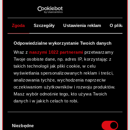
Centrum wyników
Strategia
Zgoda
Szczegóły
Ustawienia reklam
O plikach
Podstawowe dane finansowe
Prezentacje i webcasty
Odpowiedzialne wykorzystanie Twoich danych
Wraz z
naszymi 1022 partnerami
przetwarzamy
Akcje na giełdzie
Twoje osobiste dane, np. adres IP, korzystając z
takich technologii jak pliki cookie, w celu
Dywidenda
wyświetlania spersonalizowanych reklam i treści,
Akcjonariat
analizowania tychże, wychodzenia naprzeciw
oczekiwaniom użytkowników i rozwoju produktów.
Analitycy
Masz wybór odnośnie tego, kto używa Twoich
danych i w jakich celach to robi.
Niezależny audytor
Walne Zgromadzenia
Jeśli wyrazisz na to zgodę, chcielibyśmy również:
Wybór
Gromadzić dane dotyczące Twojej
Wynagrodzenia członków
Niezbędne
zgody
lokalizacji geograficznej z dokładnością nawet