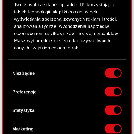
Twoje osobiste dane, np. adres IP, korzystając z
Raport bieżący nr 3/2013
takich technologii jak pliki cookie, w celu
5 marca 2013 0:00
wyświetlania spersonalizowanych reklam i treści,
analizowania tychże, wychodzenia naprzeciw
Ujawnienie informacji dotyczących
PDF
oczekiwaniom użytkowników i rozwoju produktów.
prowadzonych negocjacji
Masz wybór odnośnie tego, kto używa Twoich
danych i w jakich celach to robi.
Raport bieżący nr 2/2013
Jeśli wyrazisz na to zgodę, chcielibyśmy również:
Wybór
15 stycznia 2013 0:00
Gromadzić dane dotyczące Twojej
Niezbędne
zgody
lokalizacji geograficznej z dokładnością nawet
Zmiana firmy spółki zależnej od Emitenta
PDF
do kilku metrów
Identyfikować Twoje urządzenie, aktywnie
Preferencje
analizując charakteryzującego je zbiory
danych (fingerprinting, czyli wirtualny odcisk
Raport bieżący nr 1/2013
palca)
Statystyka
10 stycznia 2013 0:00
Dowiedz się więcej odnośnie tego, jak Twoje
osobiste dane są przetwarzane oraz ustaw własne
Terminy przekazywania raportów
Marketing
PDF
preferencje w
sekcji szczegółów
. W Deklaracji