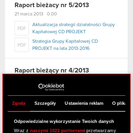
Raport bieżacy nr 5/2013
21 marca 2013 0:00
Aktualizacja strategii działalności Grupy
PDF
Kapitałowej CD PROJEKT
Strategia Grupy Kapitałowej CD
PDF
PROJEKT na lata 2013-2016
Raport bieżący nr 4/2013
5 marca 2013 0:00
Wykaz informacji przekazanych do
PDF
publicznej wiadomości przez CD
Zgoda
Szczegóły
Ustawienia reklam
O plikach
PROJEKT S.A. w 2012 roku
załącznik do raportu - wykaz informacji
PDF
bieżących
Odpowiedzialne wykorzystanie Twoich danych
Wraz z
naszymi 1022 partnerami
przetwarzamy