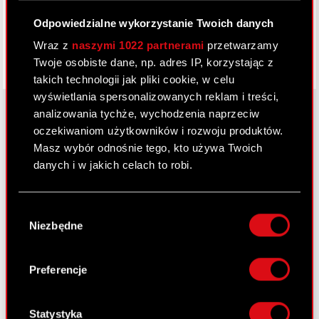
Odpowiedzialne wykorzystanie Twoich danych
Wraz z
naszymi 1022 partnerami
przetwarzamy
Twoje osobiste dane, np. adres IP, korzystając z
takich technologii jak pliki cookie, w celu
wyświetlania spersonalizowanych reklam i treści,
analizowania tychże, wychodzenia naprzeciw
oczekiwaniom użytkowników i rozwoju produktów.
O CD PROJEKT
Masz wybór odnośnie tego, kto używa Twoich
danych i w jakich celach to robi.
Grupa Kapitałowa
Jeśli wyrazisz na to zgodę, chcielibyśmy również:
Nasz biznes
Wybór
Gromadzić dane dotyczące Twojej
Niezbędne
zgody
Inwestorzy
lokalizacji geograficznej z dokładnością nawet
do kilku metrów
Zrównoważony rozwój
Identyfikować Twoje urządzenie, aktywnie
Preferencje
analizując charakteryzującego je zbiory
Media
danych (fingerprinting, czyli wirtualny odcisk
Kariera
palca)
Statystyka