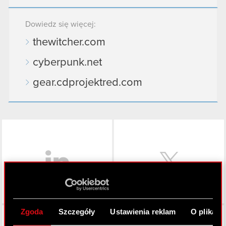
Dowiedz się więcej:
thewitcher.com
cyberpunk.net
gear.cdprojektred.com
LinkedIn
Zgoda
Szczegóły
Ustawienia reklam
O plikach
Facebook