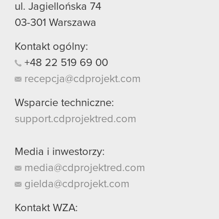
ul. Jagiellońska 74
03-301
Warszawa
Kontakt ogólny:
+48
22
519
69
00
recepcja@cdprojekt.com
Wsparcie techniczne:
support.cdprojektred.com
Media i inwestorzy:
media@cdprojektred.com
gielda@cdprojekt.com
Kontakt WZA: