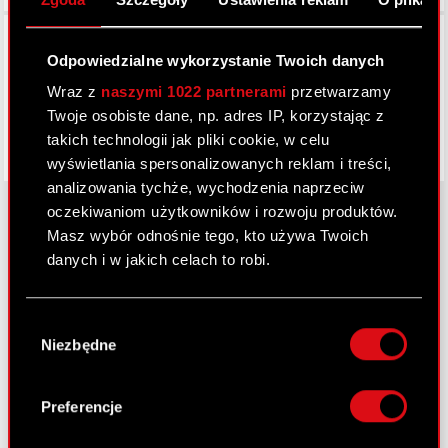
Facebook
Odpowiedzialne wykorzystanie Twoich danych
Wraz z
naszymi 1022 partnerami
przetwarzamy
Twoje osobiste dane, np. adres IP, korzystając z
takich technologii jak pliki cookie, w celu
wyświetlania spersonalizowanych reklam i treści,
analizowania tychże, wychodzenia naprzeciw
oczekiwaniom użytkowników i rozwoju produktów.
Masz wybór odnośnie tego, kto używa Twoich
danych i w jakich celach to robi.
O CD PROJEKT
Grupa Kapitałowa
Jeśli wyrazisz na to zgodę, chcielibyśmy również:
Wybór
Gromadzić dane dotyczące Twojej
Nasz biznes
Niezbędne
zgody
lokalizacji geograficznej z dokładnością nawet
Inwestorzy
do kilku metrów
Identyfikować Twoje urządzenie, aktywnie
Preferencje
Zrównoważony rozwój
analizując charakteryzującego je zbiory
danych (fingerprinting, czyli wirtualny odcisk