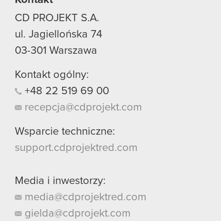
CD PROJEKT S.A.
ul. Jagiellońska 74
03-301
Warszawa
Kontakt ogólny:
+48
22
519
69
00
recepcja@cdprojekt.com
Wsparcie techniczne:
support.cdprojektred.com
Media i inwestorzy:
media@cdprojektred.com
gielda@cdprojekt.com