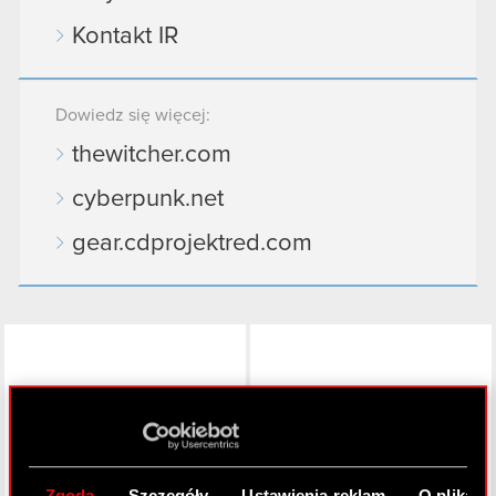
Kontakt IR
Dowiedz się więcej:
thewitcher.com
cyberpunk.net
gear.cdprojektred.com
LinkedIn
Zgoda
Szczegóły
Ustawienia reklam
O plikach