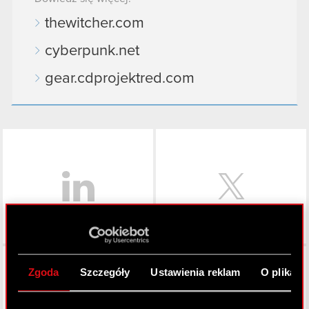
thewitcher.com
cyberpunk.net
gear.cdprojektred.com
LinkedIn
Facebook
Zgoda
Szczegóły
Ustawienia reklam
O plikach