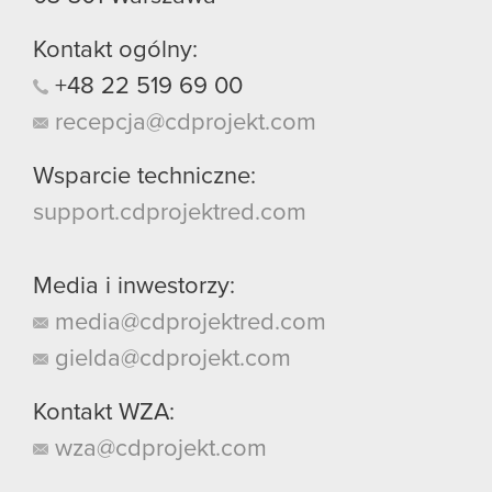
Kontakt ogólny:
+48
22
519
69
00
recepcja@cdprojekt.com
Wsparcie techniczne:
support.cdprojektred.com
Media i inwestorzy:
media@cdprojektred.com
gielda@cdprojekt.com
Kontakt WZA:
wza@cdprojekt.com