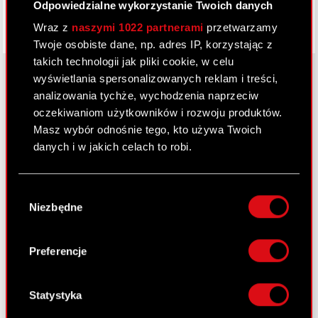
Odpowiedzialne wykorzystanie Twoich danych
Wraz z
naszymi 1022 partnerami
przetwarzamy
Twoje osobiste dane, np. adres IP, korzystając z
takich technologii jak pliki cookie, w celu
wyświetlania spersonalizowanych reklam i treści,
analizowania tychże, wychodzenia naprzeciw
O CD PROJEKT
oczekiwaniom użytkowników i rozwoju produktów.
Masz wybór odnośnie tego, kto używa Twoich
Grupa Kapitałowa
danych i w jakich celach to robi.
Nasz biznes
Jeśli wyrazisz na to zgodę, chcielibyśmy również:
Wybór
Inwestorzy
Gromadzić dane dotyczące Twojej
Niezbędne
zgody
lokalizacji geograficznej z dokładnością nawet
Zrównoważony rozwój
do kilku metrów
Media
Identyfikować Twoje urządzenie, aktywnie
Preferencje
analizując charakteryzującego je zbiory
Kariera
danych (fingerprinting, czyli wirtualny odcisk
palca)
Statystyka
Kontakt
Dowiedz się więcej odnośnie tego, jak Twoje