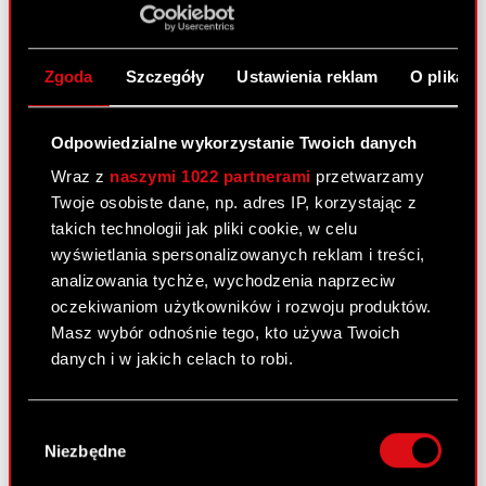
Zawiadomienie o transakcji dokonanej
PDF
przez osobę zobowiązaną
Zgoda
Szczegóły
Ustawienia reklam
O plikach
Raport bieżacy nr 20/2015
Odpowiedzialne wykorzystanie Twoich danych
25 września 2015 0:00
Wraz z
naszymi 1022 partnerami
przetwarzamy
Zawiadomienie o transakcjach
Twoje osobiste dane, np. adres IP, korzystając z
PDF
dokonanych przez osobę blisko
takich technologii jak pliki cookie, w celu
związaną z osobą nadzorującą
wyświetlania spersonalizowanych reklam i treści,
analizowania tychże, wychodzenia naprzeciw
oczekiwaniom użytkowników i rozwoju produktów.
Raport bieżący nr 19/2015
Masz wybór odnośnie tego, kto używa Twoich
danych i w jakich celach to robi.
18 września 2015 0:00
Zawiadomienie o transakcjach
Jeśli wyrazisz na to zgodę, chcielibyśmy również:
PDF
dokonanych przez osobę blisko
Wybór
Gromadzić dane dotyczące Twojej
Niezbędne
związaną z osobą nadzorującą
zgody
lokalizacji geograficznej z dokładnością nawet