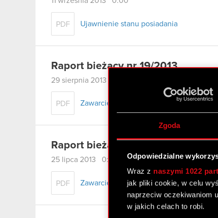
11 września 2013 0:00
Ujawnienie stanu posiadania
PDF
Raport bieżący nr 19/2013
29 sierpnia 2013 0:00
Zawarcie aneksu do umowy kredytowej
PDF
Zgoda
Raport bieżący nr 18/2013
Odpowiedzialne wykorzys
25 lipca 2013 0:00
Wraz z
naszymi 1022 par
jak pliki cookie, w celu w
Zawarcie umowy znaczącej
PDF
naprzeciw oczekiwaniom u
w jakich celach to robi.