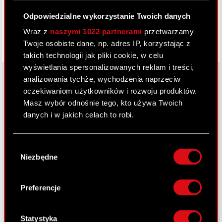
Odpowiedzialne wykorzystanie Twoich danych
Wraz z
naszymi 1022 partnerami
przetwarzamy
Twoje osobiste dane, np. adres IP, korzystając z
takich technologii jak pliki cookie, w celu
wyświetlania spersonalizowanych reklam i treści,
analizowania tychże, wychodzenia naprzeciw
oczekiwaniom użytkowników i rozwoju produktów.
O CD PROJEKT
Masz wybór odnośnie tego, kto używa Twoich
danych i w jakich celach to robi.
Grupa Kapitałowa
Jeśli wyrazisz na to zgodę, chcielibyśmy również:
Nasz biznes
Wybór
Gromadzić dane dotyczące Twojej
Niezbędne
zgody
Inwestorzy
lokalizacji geograficznej z dokładnością nawet
do kilku metrów
Zrównoważony rozwój
Identyfikować Twoje urządzenie, aktywnie
Preferencje
analizując charakteryzującego je zbiory
Media
danych (fingerprinting, czyli wirtualny odcisk
Kariera
palca)
Statystyka