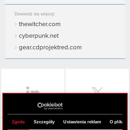
Dowiedz się więcej:
thewitcher.com
cyberpunk.net
gear.cdprojektred.com
LinkedIn
Zgoda
Szczegóły
Ustawienia reklam
O plikach
Facebook