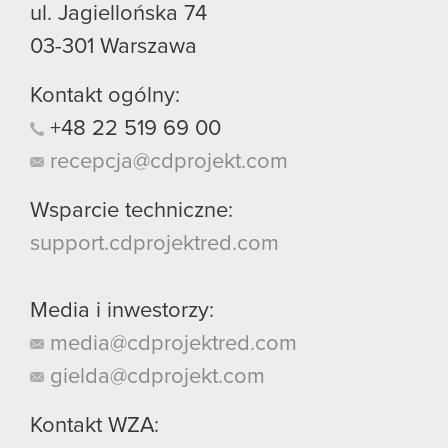
ul. Jagiellońska 74
03-301
Warszawa
Kontakt ogólny:
+48
22
519
69
00
recepcja@cdprojekt.com
Wsparcie techniczne:
support.cdprojektred.com
Media i inwestorzy:
media@cdprojektred.com
gielda@cdprojekt.com
Kontakt WZA: