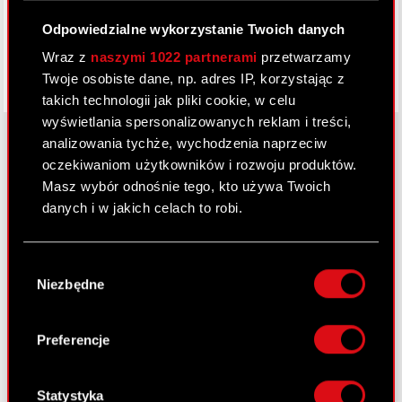
Odpowiedzialne wykorzystanie Twoich danych
Wraz z
naszymi 1022 partnerami
przetwarzamy
Twoje osobiste dane, np. adres IP, korzystając z
takich technologii jak pliki cookie, w celu
wyświetlania spersonalizowanych reklam i treści,
analizowania tychże, wychodzenia naprzeciw
oczekiwaniom użytkowników i rozwoju produktów.
O CD PROJEKT
Masz wybór odnośnie tego, kto używa Twoich
danych i w jakich celach to robi.
Grupa Kapitałowa
Jeśli wyrazisz na to zgodę, chcielibyśmy również:
Nasz biznes
Wybór
Gromadzić dane dotyczące Twojej
Niezbędne
zgody
Inwestorzy
lokalizacji geograficznej z dokładnością nawet
do kilku metrów
Zrównoważony rozwój
Identyfikować Twoje urządzenie, aktywnie
Preferencje
analizując charakteryzującego je zbiory
Media
danych (fingerprinting, czyli wirtualny odcisk
Kariera
palca)
Statystyka