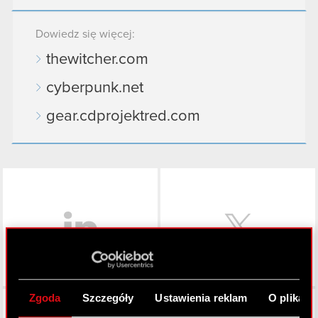
Dowiedz się więcej:
thewitcher.com
cyberpunk.net
gear.cdprojektred.com
LinkedIn
Zgoda
Szczegóły
Ustawienia reklam
O plikach
Facebook