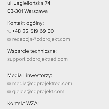
ul. Jagiellońska 74
03-301
Warszawa
Kontakt ogólny:
+48
22
519
69
00
recepcja@cdprojekt.com
Wsparcie techniczne:
support.cdprojektred.com
Media i inwestorzy:
media@cdprojektred.com
gielda@cdprojekt.com
Kontakt WZA: