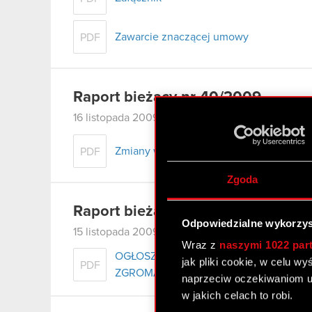
Zawarcie znaczącej umowy
PDF
Raport bieżący nr 40/2009
16 listopada 2009 0:00
Zmiany w składzie Zarządu
PDF
Zgoda
Raport bieżący nr 39/2009
Odpowiedzialne wykorzys
15 listopada 2009 0:00
Wraz z
naszymi 1022 par
OGŁOSZENIE ZARZĄDU OPTIMUS O 
jak pliki cookie, w celu w
PDF
ZGROMADZENIA
naprzeciw oczekiwaniom u
w jakich celach to robi.