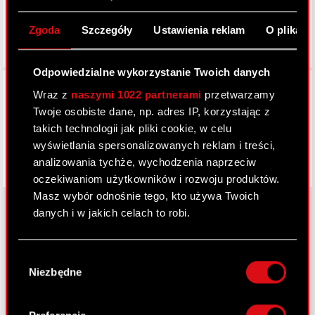
Zgoda
Szczegóły
Ustawienia reklam
O plikach
Odpowiedzialne wykorzystanie Twoich danych
Facebook
Wraz z
naszymi 1022 partnerami
przetwarzamy
Twoje osobiste dane, np. adres IP, korzystając z
takich technologii jak pliki cookie, w celu
wyświetlania spersonalizowanych reklam i treści,
analizowania tychże, wychodzenia naprzeciw
oczekiwaniom użytkowników i rozwoju produktów.
Masz wybór odnośnie tego, kto używa Twoich
danych i w jakich celach to robi.
O CD PROJEKT
Jeśli wyrazisz na to zgodę, chcielibyśmy również:
Wybór
Gromadzić dane dotyczące Twojej
Grupa Kapitałowa
Niezbędne
zgody
lokalizacji geograficznej z dokładnością nawet
do kilku metrów
Nasz biznes
Identyfikować Twoje urządzenie, aktywnie