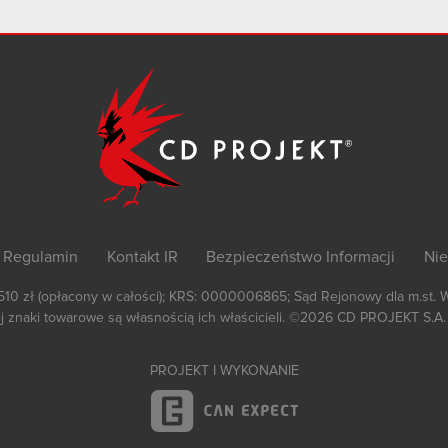
Regulamin
Kontakt IR
Bezpieczeństwo Informacji
Nie
 510 zł (opłacony w całości); KRS: 0000006865; Sąd Rejonowy dla m.st. 
 znaki towarowe są własnością ich właścicieli.
©2026
CD PROJEKT S.A.
PROJEKT I WYKONANIE