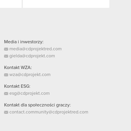
Media i inwestorzy:
media@cdprojektred.com
gielda@cdprojekt.com
Kontakt WZA:
wza@cdprojekt.com
Kontakt ESG:
esg@cdprojekt.com
Kontakt dla społeczności graczy:
contact.community@cdprojektred.com