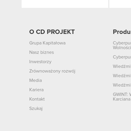
O CD PROJEKT
Produ
Grupa Kapitałowa
Cyberpu
Wolnośc
Nasz biznes
Cyberpu
Inwestorzy
Wiedźmin
Zrównoważony rozwój
Wiedźmin
Media
Wiedźmi
Kariera
GWINT: 
Kontakt
Karciana
Szukaj