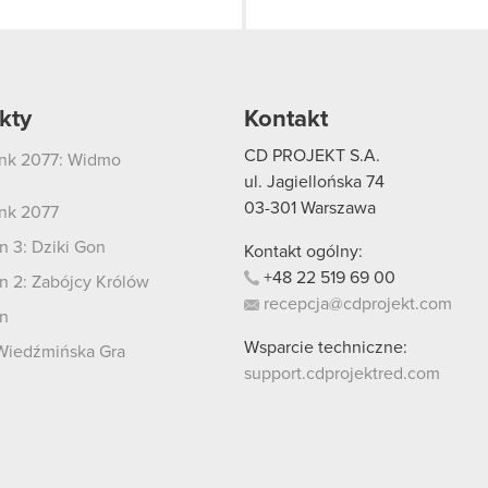
kty
Kontakt
CD PROJEKT S.A.
nk 2077: Widmo
i
ul. Jagiellońska 74
03-301
Warszawa
nk 2077
 3: Dziki Gon
Kontakt ogólny:
+48
22
519
69
00
 2: Zabójcy Królów
recepcja@cdprojekt.com
n
Wsparcie techniczne:
Wiedźmińska Gra
support.cdprojektred.com