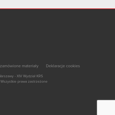
zamówione materiały
Deklaracje cookies
Warszawy - XIV Wydział KRS
Wszystkie prawa zastrzeżone