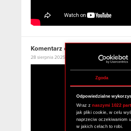
Komentarz do wyników Grupy CD
28 sierpnia 2025
Zgoda
Odpowiedzialne wykorzys
Wraz z
naszymi 1022 par
jak pliki cookie, w celu w
naprzeciw oczekiwaniom u
w jakich celach to robi.