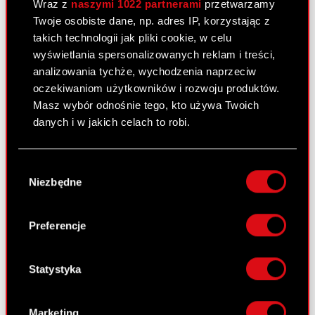
Niezależny audytor
Wraz z
naszymi 1022 partnerami
przetwarzamy
Twoje osobiste dane, np. adres IP, korzystając z
Walne Zgromadzenia
takich technologii jak pliki cookie, w celu
wyświetlania spersonalizowanych reklam i treści,
Wynagrodzenia członków
analizowania tychże, wychodzenia naprzeciw
organów
oczekiwaniom użytkowników i rozwoju produktów.
Okresy zamknięte
Masz wybór odnośnie tego, kto używa Twoich
danych i w jakich celach to robi.
Kalendarz inwestora
Jeśli wyrazisz na to zgodę, chcielibyśmy również:
FAQ
Wybór
Gromadzić dane dotyczące Twojej
Niezbędne
zgody
Przydatne linki
lokalizacji geograficznej z dokładnością nawet
do kilku metrów
Kontakt IR
Identyfikować Twoje urządzenie, aktywnie
Preferencje
analizując charakteryzującego je zbiory
danych (fingerprinting, czyli wirtualny odcisk
Dowiedz się więcej:
palca)
Statystyka
Dowiedz się więcej odnośnie tego, jak Twoje
thewitcher.com
osobiste dane są przetwarzane oraz ustaw własne
Marketing