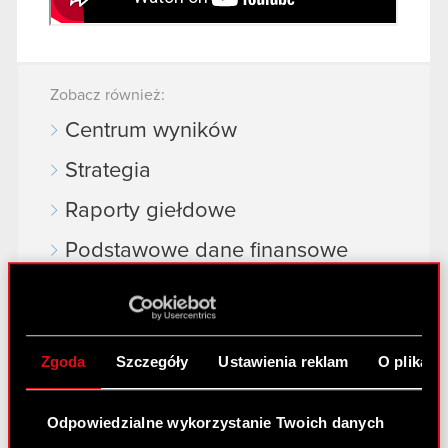
Zobacz również:
Centrum wyników
Strategia
Raporty giełdowe
Podstawowe dane finansowe
Akcje na giełdzie
Dywidenda
Zgoda
Szczegóły
Ustawienia reklam
O plikach
Akcjonariat
Analitycy
Odpowiedzialne wykorzystanie Twoich danych