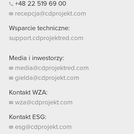
+48
22
519
69
00
recepcja@cdprojekt.com
Wsparcie techniczne:
support.cdprojektred.com
Media i inwestorzy:
media@cdprojektred.com
gielda@cdprojekt.com
Kontakt WZA:
wza@cdprojekt.com
Kontakt ESG:
esg@cdprojekt.com