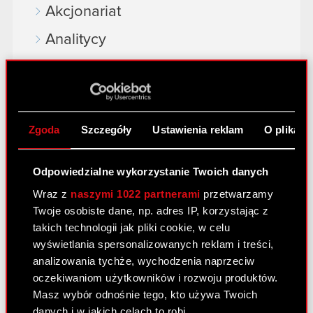
Akcjonariat
Analitycy
Niezależny audytor
Walne Zgromadzenia
Wynagrodzenia członków
Zgoda
Szczegóły
Ustawienia reklam
O plikach
organów
Okresy zamknięte
Odpowiedzialne wykorzystanie Twoich danych
Wraz z
naszymi 1022 partnerami
przetwarzamy
Kalendarz inwestora
Twoje osobiste dane, np. adres IP, korzystając z
FAQ
takich technologii jak pliki cookie, w celu
wyświetlania spersonalizowanych reklam i treści,
Przydatne linki
analizowania tychże, wychodzenia naprzeciw
oczekiwaniom użytkowników i rozwoju produktów.
Kontakt IR
Masz wybór odnośnie tego, kto używa Twoich
danych i w jakich celach to robi.