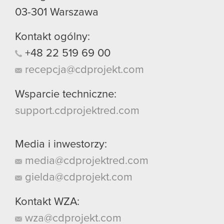
03-301
Warszawa
Kontakt ogólny:
+48
22
519
69
00
recepcja@cdprojekt.com
Wsparcie techniczne:
support.cdprojektred.com
Media i inwestorzy:
media@cdprojektred.com
gielda@cdprojekt.com
Kontakt WZA:
wza@cdprojekt.com