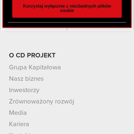
Korzystaj wyłącznie z niezbędnych plików
z naszej witryny, udostępniamy partnerom
cookie
społecznościowym, reklamowym i analitycznym.
Partnerzy mogą połączyć te informacje z innymi
danymi otrzymanymi od Ciebie lub uzyskanymi
podczas korzystania z ich usług. Kontynuując
korzystanie z naszej witryny, zgadasz się na
używanie plików cookie.
O CD PROJEKT
Grupa Kapitałowa
Nasz biznes
Inwestorzy
Zrównoważony rozwój
Media
Kariera