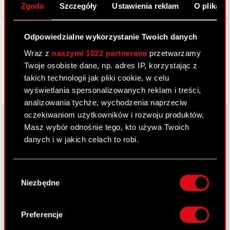
Zgoda
Szczegóły
Ustawienia reklam
O plikach
Facebook
Odpowiedzialne wykorzystanie Twoich danych
Wraz z
naszymi 1022 partnerami
przetwarzamy
Twoje osobiste dane, np. adres IP, korzystając z
takich technologii jak pliki cookie, w celu
wyświetlania spersonalizowanych reklam i treści,
analizowania tychże, wychodzenia naprzeciw
oczekiwaniom użytkowników i rozwoju produktów.
Masz wybór odnośnie tego, kto używa Twoich
danych i w jakich celach to robi.
O CD PROJEKT
Jeśli wyrazisz na to zgodę, chcielibyśmy również:
Grupa Kapitałowa
Wybór
Gromadzić dane dotyczące Twojej
Niezbędne
zgody
Nasz biznes
lokalizacji geograficznej z dokładnością nawet
do kilku metrów
Inwestorzy
Identyfikować Twoje urządzenie, aktywnie
Preferencje
analizując charakteryzującego je zbiory
Zrównoważony rozwój