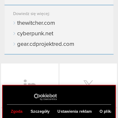
Dowiedz się więcej:
thewitcher.com
cyberpunk.net
gear.cdprojektred.com
LinkedIn
Zgoda
Szczegóły
Ustawienia reklam
O plikach
Facebook