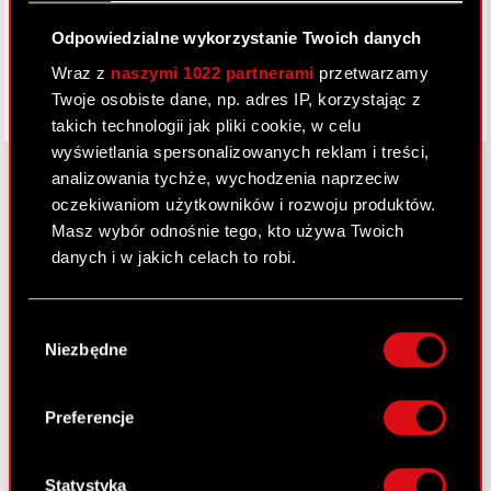
Odpowiedzialne wykorzystanie Twoich danych
Wraz z
naszymi 1022 partnerami
przetwarzamy
Twoje osobiste dane, np. adres IP, korzystając z
takich technologii jak pliki cookie, w celu
wyświetlania spersonalizowanych reklam i treści,
analizowania tychże, wychodzenia naprzeciw
oczekiwaniom użytkowników i rozwoju produktów.
O CD PROJEKT
Masz wybór odnośnie tego, kto używa Twoich
danych i w jakich celach to robi.
Grupa Kapitałowa
Jeśli wyrazisz na to zgodę, chcielibyśmy również:
Nasz biznes
Wybór
Gromadzić dane dotyczące Twojej
Niezbędne
zgody
Inwestorzy
lokalizacji geograficznej z dokładnością nawet
do kilku metrów
Zrównoważony rozwój
Identyfikować Twoje urządzenie, aktywnie
Preferencje
analizując charakteryzującego je zbiory
Media
danych (fingerprinting, czyli wirtualny odcisk
Kariera
palca)
Statystyka