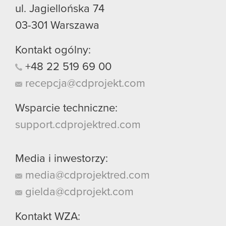
ul. Jagiellońska 74
03-301
Warszawa
Kontakt ogólny:
+48
22
519
69
00
recepcja@cdprojekt.com
Wsparcie techniczne:
support.cdprojektred.com
Media i inwestorzy:
media@cdprojektred.com
gielda@cdprojekt.com
Kontakt WZA: