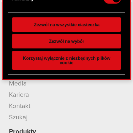
preferencje w
sekcji szczegółów
. W Deklaracji
plików cookie możesz zmienić lub wycofać swoją
zgodę w dowolnej chwili.
Zezwól na wszystkie ciasteczka
O CD PROJEKT
Wykorzystujemy pliki cookie do
spersonalizowania treści i reklam, aby oferować
Grupa Kapitałowa
Zezwól na wybór
funkcje społecznościowe i analizować ruch w
Nasz biznes
naszej witrynie. Informacje o tym, jak korzystasz
Korzystaj wyłącznie z niezbędnych plików
z naszej witryny, udostępniamy partnerom
Inwestorzy
cookie
społecznościowym, reklamowym i analitycznym.
Zrównoważony rozwój
Partnerzy mogą połączyć te informacje z innymi
danymi otrzymanymi od Ciebie lub uzyskanymi
Media
podczas korzystania z ich usług. Kontynuując
Kariera
korzystanie z naszej witryny, zgadasz się na
używanie plików cookie.
Kontakt
Szukaj
Produkty