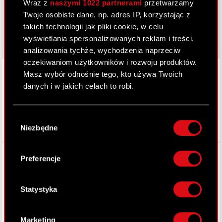
cyberpunk.net
Wraz z
naszymi 1022 partnerami
przetwarzamy
Twoje osobiste dane, np. adres IP, korzystając z
gear.cdprojektred.com
takich technologii jak pliki cookie, w celu
wyświetlania spersonalizowanych reklam i treści,
analizowania tychże, wychodzenia naprzeciw
oczekiwaniom użytkowników i rozwoju produktów.
LinkedIn
Masz wybór odnośnie tego, kto używa Twoich
danych i w jakich celach to robi.
Jeśli wyrazisz na to zgodę, chcielibyśmy również:
Wybór
Gromadzić dane dotyczące Twojej
Niezbędne
zgody
lokalizacji geograficznej z dokładnością nawet
do kilku metrów
Facebook
Identyfikować Twoje urządzenie, aktywnie
Preferencje
analizując charakteryzującego je zbiory
danych (fingerprinting, czyli wirtualny odcisk
palca)
Statystyka
Dowiedz się więcej odnośnie tego, jak Twoje
osobiste dane są przetwarzane oraz ustaw własne
Marketing