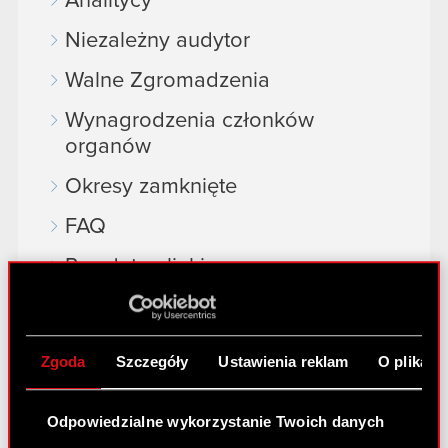
Analitycy
Niezależny audytor
Walne Zgromadzenia
Wynagrodzenia członków
organów
Okresy zamknięte
FAQ
Przydatne linki
Kontakt IR
Zgoda
Szczegóły
Ustawienia reklam
O plikach
Dowiedz się więcej:
thewitcher.com
Odpowiedzialne wykorzystanie Twoich danych