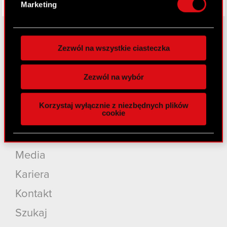
Marketing
preferencje w
sekcji szczegółów
. W Deklaracji
plików cookie możesz zmienić lub wycofać swoją
zgodę w dowolnej chwili.
Zezwól na wszystkie ciasteczka
O CD PROJEKT
Wykorzystujemy pliki cookie do
spersonalizowania treści i reklam, aby oferować
Zezwól na wybór
Grupa Kapitałowa
funkcje społecznościowe i analizować ruch w
naszej witrynie. Informacje o tym, jak korzystasz
Nasz biznes
Korzystaj wyłącznie z niezbędnych plików
z naszej witryny, udostępniamy partnerom
cookie
Inwestorzy
społecznościowym, reklamowym i analitycznym.
Partnerzy mogą połączyć te informacje z innymi
Zrównoważony rozwój
danymi otrzymanymi od Ciebie lub uzyskanymi
Media
podczas korzystania z ich usług. Kontynuując
korzystanie z naszej witryny, zgadasz się na
Kariera
używanie plików cookie.
Kontakt
Szukaj