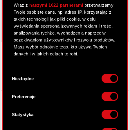
Wraz z
naszymi 1022 partnerami
przetwarzamy
cyberpunk.net
Twoje osobiste dane, np. adres IP, korzystając z
takich technologii jak pliki cookie, w celu
gear.cdprojektred.com
wyświetlania spersonalizowanych reklam i treści,
analizowania tychże, wychodzenia naprzeciw
oczekiwaniom użytkowników i rozwoju produktów.
LinkedIn
Masz wybór odnośnie tego, kto używa Twoich
danych i w jakich celach to robi.
Jeśli wyrazisz na to zgodę, chcielibyśmy również:
Wybór
Gromadzić dane dotyczące Twojej
Niezbędne
zgody
lokalizacji geograficznej z dokładnością nawet
do kilku metrów
Identyfikować Twoje urządzenie, aktywnie
Facebook
Preferencje
analizując charakteryzującego je zbiory
danych (fingerprinting, czyli wirtualny odcisk
palca)
Statystyka
Dowiedz się więcej odnośnie tego, jak Twoje
osobiste dane są przetwarzane oraz ustaw własne