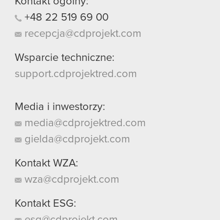
Kontakt ogólny:
+48
22
519
69
00
recepcja@cdprojekt.com
Wsparcie techniczne:
support.cdprojektred.com
Media i inwestorzy:
media@cdprojektred.com
gielda@cdprojekt.com
Kontakt WZA:
wza@cdprojekt.com
Kontakt ESG: