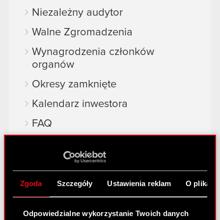
Niezależny audytor
Walne Zgromadzenia
Wynagrodzenia członków
organów
Okresy zamknięte
Kalendarz inwestora
FAQ
Przydatne linki
Kontakt IR
Zgoda
Szczegóły
Ustawienia reklam
O plikach
Dowiedz się więcej:
Odpowiedzialne wykorzystanie Twoich danych
thewitcher.com