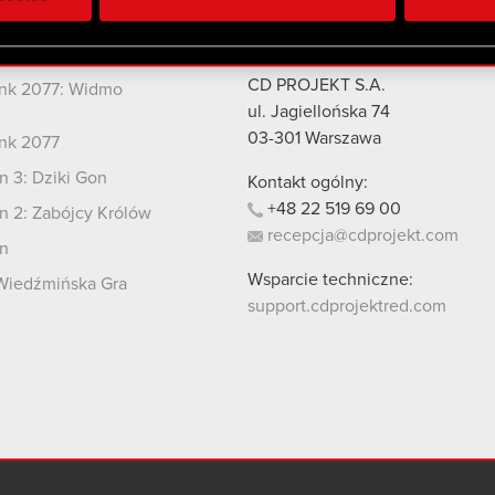
 uzyskanymi podczas korzystania z ich usług. Kontynuując korzy
lików cookie.
kty
Kontakt
CD PROJEKT S.A.
nk 2077: Widmo
i
ul. Jagiellońska 74
03-301
Warszawa
nk 2077
 3: Dziki Gon
Kontakt ogólny:
+48
22
519
69
00
 2: Zabójcy Królów
recepcja@cdprojekt.com
n
Wsparcie techniczne:
Wiedźmińska Gra
support.cdprojektred.com