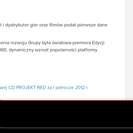
i dystrybutor gier oraz filmów podał pierwsze dane
enia rozwoju Grupy była światowa premiera Edycji
60, dynamiczny wzrost popularności platformy
wej CD PROJEKT RED za I półrocze 2012 r.
upy Kapitałowej CD PROJEKT RED za I półrocze 2012 r.
niki H1 2012