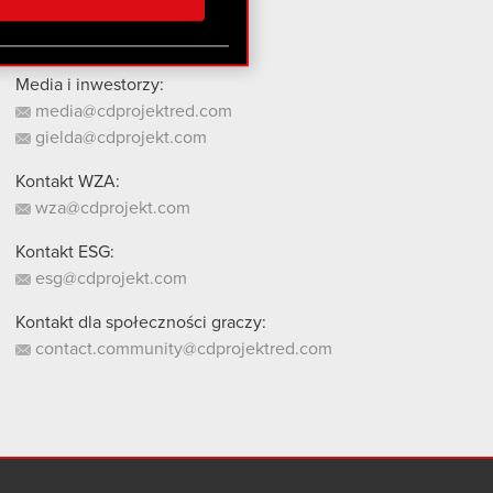
stanie z naszej witryny,
Media i inwestorzy:
media@cdprojektred.com
gielda@cdprojekt.com
Kontakt WZA:
wza@cdprojekt.com
Kontakt ESG:
esg@cdprojekt.com
Kontakt dla społeczności graczy:
contact.community@cdprojektred.com