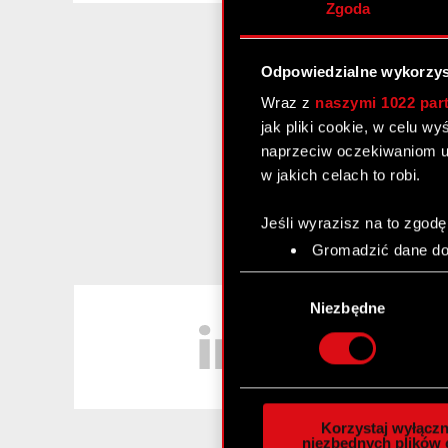
Zgoda
Odpowiedzialne wykorzys
Wraz z
naszymi 1022 par
jak pliki cookie, w celu w
naprzeciw oczekiwaniom u
w jakich celach to robi.
Jeśli wyrazisz na to zgodę
Gromadzić dane dot
Identyfikować Twoje
Wybór
czyli wirtualny odcisk 
LinkedIn
zgody
Niezbędne
Dowiedz się więcej odnośn
szczegółów
. W Deklaracj
Wykorzystujemy pliki cook
analizować ruch w naszej w
Korzystaj wyłączn
społecznościowym, reklam
niezbędnych plików 