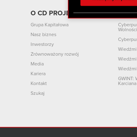
otrzymanymi od Ciebie lub
zgadasz się na używanie p
O CD PROJEKT
Produ
Grupa Kapitałowa
Cyberpu
Wolnośc
Nasz biznes
Cyberpu
Inwestorzy
Wiedźmin
Zrównoważony rozwój
Wiedźmin
Media
Wiedźmi
Kariera
GWINT: 
Kontakt
Karciana
Szukaj