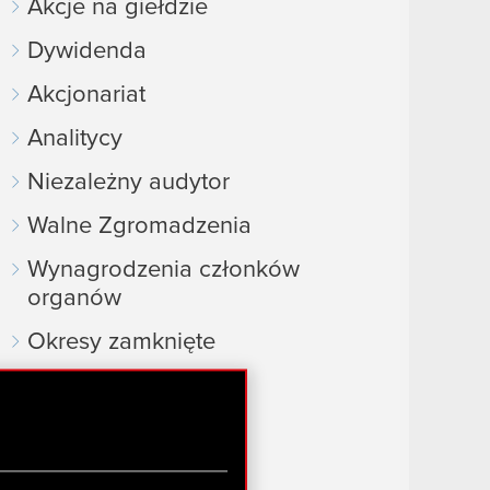
Akcje na giełdzie
Dywidenda
Akcjonariat
Analitycy
Niezależny audytor
Walne Zgromadzenia
Wynagrodzenia członków
organów
Okresy zamknięte
Kalendarz inwestora
FAQ
Przydatne linki