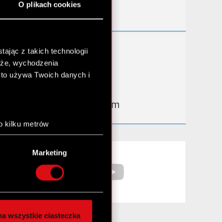
O plikach cookies
Kontakt IR
Dowiedz się więcej:
ając z takich technologii
chże, wychodzenia
thewitcher.com
kto używa Twoich danych i
cyberpunk.net
gear.cdprojektred.com
o kilku metrów
anych (fingerprinting,
Facebook
YouTube
Marketing
łasne preferencje w
sekcji
nej chwili.
społecznościowe i
ostępniamy partnerom
a wszystkie ciasteczka
 innymi danymi