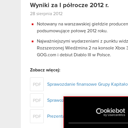
Wyniki za I półrocze 2012 r.
28 sierpnia 2012
Notowany na warszawskiej giełdzie producent 
podsumowujące połowę 2012 roku.
Najważniejszymi wydarzeniami z punktu widz
Rozszerzonej Wiedźmina 2 na konsole Xbox 3
GOG.com i debiut Diablo III w Polsce.
Zobacz więcej:
Sprawozdanie finansowe Grupy Kapitało
PDF
Sprawozdanie Zarządu z działalności Gr
PDF
Prezentacja Grupy CD PROJEKT RED - wy
PDF