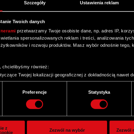
Szczegóły
Ustawienia reklam
tanie Twoich danych
tnerami
przetwarzamy Twoje osobiste dane, np. adres IP, korzyst
yświetlania spersonalizowanych reklam i treści, analizowania ty
żytkowników i rozwoju produktów. Masz wybór odnośnie tego, 
, chcielibyśmy również:
yczące Twojej lokalizacji geograficznej z dokładnością nawet d
 urządzenie, aktywnie analizując charakteryzującego je zbiory d
palca)
Twitter
Preferencje
Statystyka
ie tego, jak Twoje osobiste dane są przetwarzane oraz ustaw w
i plików cookie możesz zmienić lub wycofać swoją zgodę w dowol
ie do spersonalizowania treści i reklam, aby oferować funkcje 
itrynie. Informacje o tym, jak korzystasz z naszej witryny, ud
ie z
Zezwól na wybór
Zezwól n
owym i analitycznym. Partnerzy mogą połączyć te informacje z
cookie