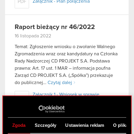
Załącznik - Plan połączenia
PDF
Raport bieżący nr 46/2022
16 listopada 2022
Temat: Zgłoszenie wniosku o zwołanie Walnego
Zgromadzenia wraz oraz kandydatury na Członka
Rady Nadzorczej CD PROJEKT S.A. Podstawa
prawna: Art. 17 ust. 1 MAR – informacja poufna
Zarząd CD PROJEKT S.A. („Spółka”) przekazuje
do publicznej…
Czytaj dalej
Załącznik 1 - Wniosek w sprawie
PDF
zwołania zgromadzenia
Załącznik 2 - Oświadczenie odnośnie
PDF
pełnienia funkcji
Zgoda
Szczegóły
Ustawienia reklam
O plikach
Załącznik 3 - Projekty uchwał
PDF