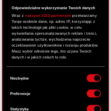
Odpowiedzialne wykorzystanie Twoich danych
Załącznik 4 - Marcin Iwiński życiorys
PDF
Wraz z
naszymi 1022 partnerami
przetwarzamy
Twoje osobiste dane, np. adres IP, korzystając z
takich technologii jak pliki cookie, w celu
Raport bieżący nr 45/2022
wyświetlania spersonalizowanych reklam i treści,
analizowania tychże, wychodzenia naprzeciw
24 października 2022
oczekiwaniom użytkowników i rozwoju produktów.
Temat: Realizacja i zakończenie skupu akcji
Masz wybór odnośnie tego, kto używa Twoich
własnych Podstawa prawna: Art. 2 ust. 2 i 3
danych i w jakich celach to robi.
rozporządzenia delegowanego Komisji (UE)
2016/1052 z dnia 8 marca 2016 roku
Jeśli wyrazisz na to zgodę, chcielibyśmy również:
Wybór
uzupełniającego rozporządzenie Parlamentu
Gromadzić dane dotyczące Twojej
Niezbędne
zgody
Europejskiego i Rady (UE) nr 596/2014…
Czytaj
lokalizacji geograficznej z dokładnością nawet
dalej
do kilku metrów
Identyfikować Twoje urządzenie, aktywnie
Preferencje
analizując charakteryzującego je zbiory
ESPI - RB 45/2022
PDF
danych (fingerprinting, czyli wirtualny odcisk
palca)
Statystyka
Załącznik 1 - Zestawienie transakcji na