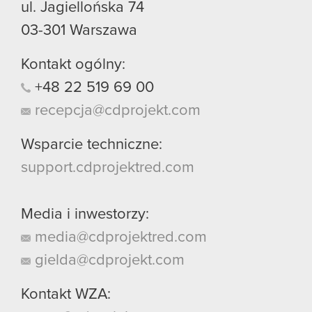
ul. Jagiellońska 74
03-301
Warszawa
Kontakt ogólny:
+48
22
519
69
00
recepcja@cdprojekt.com
Wsparcie techniczne:
support.cdprojektred.com
Media i inwestorzy:
media@cdprojektred.com
gielda@cdprojekt.com
Kontakt WZA: