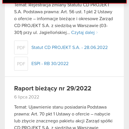
danymi otrzymanymi od Ciebie lub uzyskanymi
Temat: Rejestracja zmiany Statutu CD PROJEKT
podczas korzystania z ich usług. Kontynuując
S.A. Podstawa prawna: Art. 56 ust. 1 pkt 2 Ustawy
korzystanie z naszej witryny, zgadasz się na
o ofercie – informacje bieżące i okresowe Zarząd
używanie plików cookie.
CD PROJEKT S.A. z siedzibą w Warszawie (03-
301) przy ul. Jagiellońskiej…
Czytaj dalej
Statut CD PROJEKT S.A. - 28.06.2022
PDF
ESPI - RB 30/2022
PDF
Raport bieżący nr 29/2022
6 lipca 2022
Temat: Ujawnienie stanu posiadania Podstawa
prawna: Art. 70 pkt 1 Ustawy o ofercie – nabycie
lub zbycie znacznego pakietu akcji Zarząd spółki
CD PROJEKT S.A. z siedzibą w Warszawie