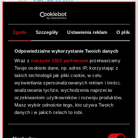
ESPI - RB 33/2022
PDF
Zawiadomienie - 23 września 2022
PDF
Zgoda
Szczegóły
Ustawienia reklam
O plikach
Raport bieżący nr 32/2022
Odpowiedzialne wykorzystanie Twoich danych
23 września 2022
Wraz z
naszymi 1022 partnerami
przetwarzamy
Temat: Ujawnienie stanu posiadania Podstawa
Twoje osobiste dane, np. adres IP, korzystając z
prawna: Art. 70 pkt 1 Ustawy o ofercie – nabycie
takich technologii jak pliki cookie, w celu
lub zbycie znacznego pakietu akcji Zarząd spółki
wyświetlania spersonalizowanych reklam i treści,
CD PROJEKT S.A. z siedzibą w Warszawie
analizowania tychże, wychodzenia naprzeciw
(„Spółka”) przekazuje do publicznej wiadomości
oczekiwaniom użytkowników i rozwoju produktów.
treść…
Czytaj dalej
Masz wybór odnośnie tego, kto używa Twoich
danych i w jakich celach to robi.
ESPI - RB 32/2022
PDF
Jeśli wyrazisz na to zgodę, chcielibyśmy również:
Wybór
Zawiadomienie - 23 września 2022
PDF
Gromadzić dane dotyczące Twojej