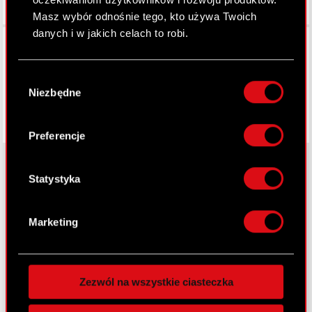
Masz wybór odnośnie tego, kto używa Twoich
danych i w jakich celach to robi.
Facebook
Jeśli wyrazisz na to zgodę, chcielibyśmy również:
Wybór
Gromadzić dane dotyczące Twojej
Niezbędne
zgody
lokalizacji geograficznej z dokładnością nawet
do kilku metrów
Identyfikować Twoje urządzenie, aktywnie
Preferencje
analizując charakteryzującego je zbiory
danych (fingerprinting, czyli wirtualny odcisk
palca)
Statystyka
Dowiedz się więcej odnośnie tego, jak Twoje
O CD PROJEKT
osobiste dane są przetwarzane oraz ustaw własne
Marketing
Grupa Kapitałowa
preferencje w
sekcji szczegółów
. W Deklaracji
plików cookie możesz zmienić lub wycofać swoją
Nasz biznes
zgodę w dowolnej chwili.
Inwestorzy
Zezwól na wszystkie ciasteczka
Wykorzystujemy pliki cookie do
Zrównoważony rozwój