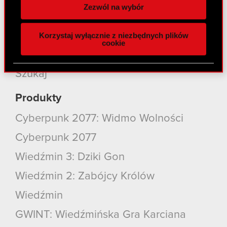
spersonalizowania treści i reklam, aby oferować
Zezwól na wybór
funkcje społecznościowe i analizować ruch w
Media
naszej witrynie. Informacje o tym, jak korzystasz
Kariera
Korzystaj wyłącznie z niezbędnych plików
z naszej witryny, udostępniamy partnerom
cookie
społecznościowym, reklamowym i analitycznym.
Kontakt
Partnerzy mogą połączyć te informacje z innymi
Szukaj
danymi otrzymanymi od Ciebie lub uzyskanymi
podczas korzystania z ich usług. Kontynuując
Produkty
korzystanie z naszej witryny, zgadasz się na
używanie plików cookie.
Cyberpunk 2077: Widmo Wolności
Cyberpunk 2077
Wiedźmin 3: Dziki Gon
Wiedźmin 2: Zabójcy Królów
Wiedźmin
GWINT: Wiedźmińska Gra Karciana