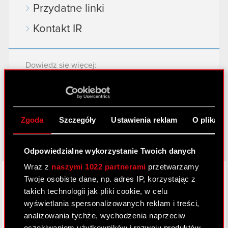
Przydatne linki
Kontakt IR
Dowiedz się więcej:
thewitcher.com
cyberpunk.net
Zgoda
Szczegóły
Ustawienia reklam
O plikach
gear.cdprojektred.com
Odpowiedzialne wykorzystanie Twoich danych
Wraz z
naszymi 1022 partnerami
przetwarzamy
LinkedIn
Twoje osobiste dane, np. adres IP, korzystając z
takich technologii jak pliki cookie, w celu
wyświetlania spersonalizowanych reklam i treści,
analizowania tychże, wychodzenia naprzeciw
oczekiwaniom użytkowników i rozwoju produktów.