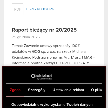
ESPI - RB 1/2026
PDF
Raport bieżący nr 20/2025
29 grudnia 2025
Temat: Zawarcie umowy sprzedaży 100%
udziałów w GOG sp. z o.o. na rzecz Michała
Kicińskiego Podstawa prawna: Art. 17 ust. 1 MAR –
informacje poufne Zarząd CD PROJEKT S.A. z
siedzibą w Warszawie („Spółka”), w…
Czytaj dalej
ESPI - RB 20/2025
PDF
Zgoda
Szczegóły
Ustawienia reklam
O plikach
Raport bieżący nr 19/2025
Odpowiedzialne wykorzystanie Twoich danych