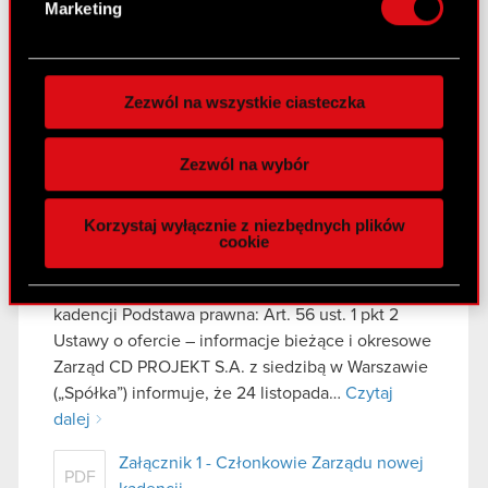
Marketing
publicznej wiadomości informację o przyjęciu
preferencje w
sekcji szczegółów
. W Deklaracji
przez Spółkę polityki zarządzania środkami…
plików cookie możesz zmienić lub wycofać swoją
Czytaj dalej
zgodę w dowolnej chwili.
Zezwól na wszystkie ciasteczka
ESPI - RB 18/2025
Wykorzystujemy pliki cookie do
PDF
spersonalizowania treści i reklam, aby oferować
Zezwól na wybór
funkcje społecznościowe i analizować ruch w
naszej witrynie. Informacje o tym, jak korzystasz
Raport bieżący nr 17/2025
Korzystaj wyłącznie z niezbędnych plików
z naszej witryny, udostępniamy partnerom
cookie
24 listopada 2025
społecznościowym, reklamowym i analitycznym.
Partnerzy mogą połączyć te informacje z innymi
Temat: Powołanie Członków Zarządu nowej
danymi otrzymanymi od Ciebie lub uzyskanymi
kadencji Podstawa prawna: Art. 56 ust. 1 pkt 2
podczas korzystania z ich usług. Kontynuując
Ustawy o ofercie – informacje bieżące i okresowe
korzystanie z naszej witryny, zgadasz się na
Zarząd CD PROJEKT S.A. z siedzibą w Warszawie
używanie plików cookie.
(„Spółka”) informuje, że 24 listopada…
Czytaj
dalej
Załącznik 1 - Członkowie Zarządu nowej
PDF