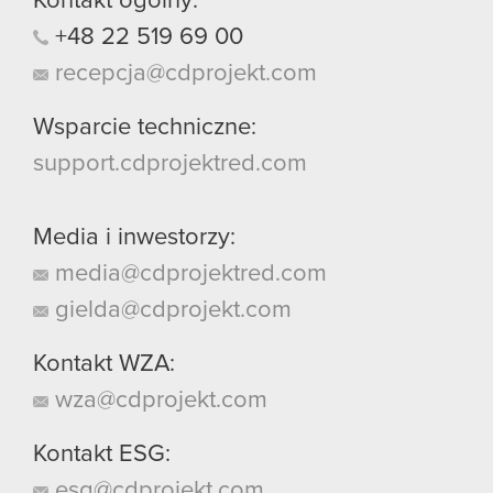
Kontakt ogólny:
+48
22
519
69
00
recepcja@cdprojekt.com
Wsparcie techniczne:
support.cdprojektred.com
Media i inwestorzy:
media@cdprojektred.com
gielda@cdprojekt.com
Kontakt WZA:
wza@cdprojekt.com
Kontakt ESG:
esg@cdprojekt.com