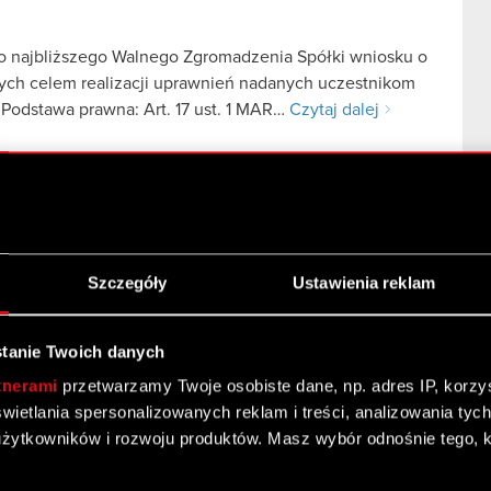
do najbliższego Walnego Zgromadzenia Spółki wniosku o
ych celem realizacji uprawnień nadanych uczestnikom
odstawa prawna: Art. 17 ust. 1 MAR…
Czytaj dalej
gromadzenia
Szczegóły
Ustawienia reklam
tanie Twoich danych
tnerami
przetwarzamy Twoje osobiste dane, np. adres IP, korzyst
 zysku netto osiągniętego w 2024 r. Podstawa
yświetlania spersonalizowanych reklam i treści, analizowania ty
Zarząd CD PROJEKT S.A. z siedzibą w Warszawie
żytkowników i rozwoju produktów. Masz wybór odnośnie tego, 
lej