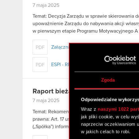
7 maja 2025
Temat: Decyzja Zarządu w sprawie skierowania 
upoważnienie Zarządu do nabywania akcji własn
w pierwszym etapie Programu Motywacyjnego A P
Załącznik - Projekt uchwały Walnego Z
PDF
ESPI - RB 7/2025
PDF
Zgoda
Raport bieżący nr 6/2025
Odpowiedzialne wykorzys
7 maja 2025
Wraz z
naszymi 1022 par
Temat: Rekomendacja Zarządu w sprawie podziału
jak pliki cookie, w celu w
prawna: Art. 17 ust. 1 MAR – informacje poufne 
naprzeciw oczekiwaniom u
(„Spółka”) informuje, że w dniu 7 maja…
Czytaj da
w jakich celach to robi.