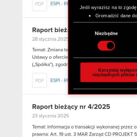
ESPI - RB 6/2025
PDF
Jeśli wyrazisz na to zgodę
Gromadzić dane dot
Identyfikować Twoje
Wybór
czyli wirtualny odcisk 
Raport bieżący nr 5/2025
zgody
Niezbędne
Dowiedz się więcej odnośn
28 stycznia 2025
szczegółów
. W Deklaracj
Temat: Zmiana terminu przekazania raportów rocz
Ustawy o ofercie – informacje bieżące i okreso
Wykorzystujemy pliki cook
(„Spółka”), zgodnie…
Czytaj dalej
analizować ruch w naszej w
Korzystaj wyłączn
społecznościowym, reklam
niezbędnych plików 
ESPI - RB 5/2025
PDF
otrzymanymi od Ciebie lub
zgadasz się na używanie p
Raport bieżący nr 4/2025
23 stycznia 2025
Temat: Informacja o transakcji wykonanej przez
prawna: Art. 19 ust. 3 MAR Zarząd CD PROJEKT S.