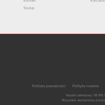
Kontakt
Karciana
Szukaj
Polityka prywatności
Polityka cookies
Kapitał zakładowy: 99 910
Wszystkie wymienione poniżej