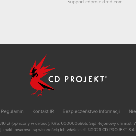
support.cdprojektred.com
Regulamin
Kontakt IR
Bezpieczeństwo Informacji
Nie
 510 zł (opłacony w całości); KRS: 0000006865; Sąd Rejonowy dla m.st. 
 znaki towarowe są własnością ich właścicieli.
©2026
CD PROJEKT S.A.