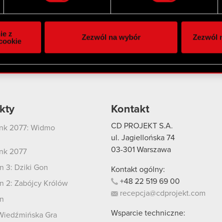
Twitter
ie do spersonalizowania treści i reklam, aby oferować funkcje 
itrynie. Informacje o tym, jak korzystasz z naszej witryny, ud
ie z
Zezwól na wybór
Zezwól n
owym i analitycznym. Partnerzy mogą połączyć te informacje z
cookie
 uzyskanymi podczas korzystania z ich usług. Kontynuując korzy
lików cookie.
kty
Kontakt
CD PROJEKT S.A.
nk 2077: Widmo
i
ul. Jagiellońska 74
03-301
Warszawa
nk 2077
 3: Dziki Gon
Kontakt ogólny:
+48
22
519
69
00
 2: Zabójcy Królów
recepcja@cdprojekt.com
n
Wsparcie techniczne:
Wiedźmińska Gra