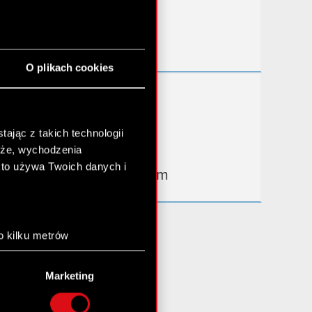
Przydatne linki
Kontakt IR
O plikach cookies
Dowiedz się więcej:
thewitcher.com
ając z takich technologii
cyberpunk.net
chże, wychodzenia
kto używa Twoich danych i
gear.cdprojektred.com
o kilku metrów
anych (fingerprinting,
Marketing
łasne preferencje w
sekcji
nej chwili.