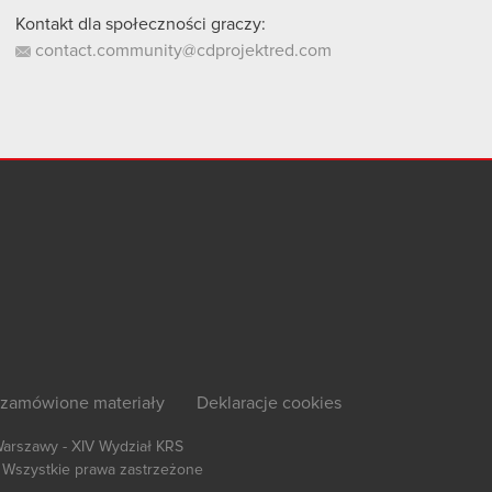
Kontakt dla społeczności graczy:
contact.community@cdprojektred.com
zamówione materiały
Deklaracje cookies
Warszawy - XIV Wydział KRS
Wszystkie prawa zastrzeżone