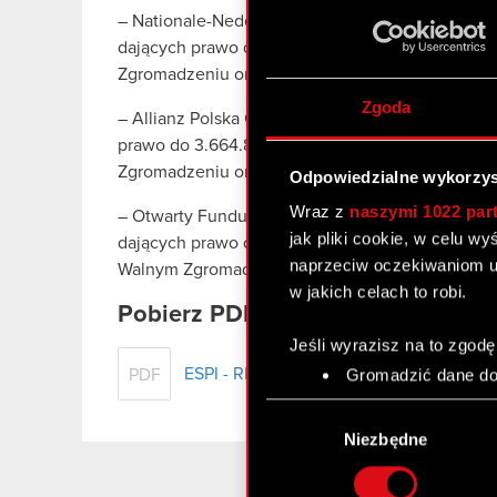
– Nationale-Nederlanden Otwarty Fundusz Emeryt
dających prawo do 5.690.017 głosów reprezent
Zgromadzeniu oraz stanowiących 5,70% ogólnej 
Zgoda
– Allianz Polska Otwarty Fundusz Emerytalny, kt
prawo do 3.664.850 głosów reprezentujących 
Zgromadzeniu oraz stanowiących 3,67% ogólnej 
Odpowiedzialne wykorzys
Wraz z
naszymi 1022 par
– Otwarty Fundusz Emerytalny PZU „Złota Jesień
jak pliki cookie, w celu w
dających prawo do 3.500.000 głosów reprezent
naprzeciw oczekiwaniom u
Walnym Zgromadzeniu oraz stanowiących 3,50% o
w jakich celach to robi.
Pobierz PDF
Jeśli wyrazisz na to zgodę
ESPI - RB 12/2025
Gromadzić dane dot
PDF
Identyfikować Twoje
Wybór
czyli wirtualny odcisk 
zgody
Niezbędne
Dowiedz się więcej odnośn
szczegółów
. W Deklaracj