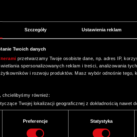
alny, który wykonywał prawo głosu z 5.690.017 akcji
ujących 9,47% głosów obecnych na Zwyczajnym Walnym
liczby głosów;
Szczegóły
Ustawienia reklam
óry wykonywał prawo głosu z 3.664.850 akcji dających
6,10% głosów obecnych na Zwyczajnym Walnym
liczby głosów;
tanie Twoich danych
tnerami
przetwarzamy Twoje osobiste dane, np. adres IP, korzyst
”, który wykonywał prawo głosu z 3.500.000 akcji
yświetlania spersonalizowanych reklam i treści, analizowania ty
ujących 5,82% liczby głosów obecnych na Zwyczajnym
żytkowników i rozwoju produktów. Masz wybór odnośnie tego, 
gólnej liczby głosów.
, chcielibyśmy również:
yczące Twojej lokalizacji geograficznej z dokładnością nawet d
 urządzenie, aktywnie analizując charakteryzującego je zbiory d
palca)
Preferencje
Statystyka
ie tego, jak Twoje osobiste dane są przetwarzane oraz ustaw w
i plików cookie możesz zmienić lub wycofać swoją zgodę w dowol