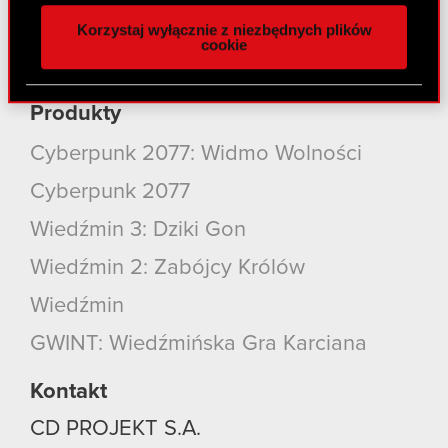
naszej witrynie. Informacje o tym, jak korzystasz
Kontakt
Korzystaj wyłącznie z niezbędnych plików
z naszej witryny, udostępniamy partnerom
cookie
społecznościowym, reklamowym i analitycznym.
Szukaj
Partnerzy mogą połączyć te informacje z innymi
danymi otrzymanymi od Ciebie lub uzyskanymi
Produkty
podczas korzystania z ich usług. Kontynuując
Cyberpunk 2077: Widmo Wolności
korzystanie z naszej witryny, zgadasz się na
używanie plików cookie.
Cyberpunk 2077
Wiedźmin 3: Dziki Gon
Wiedźmin 2: Zabójcy Królów
Wiedźmin
GWINT: Wiedźmińska Gra Karciana
Kontakt
CD PROJEKT S.A.