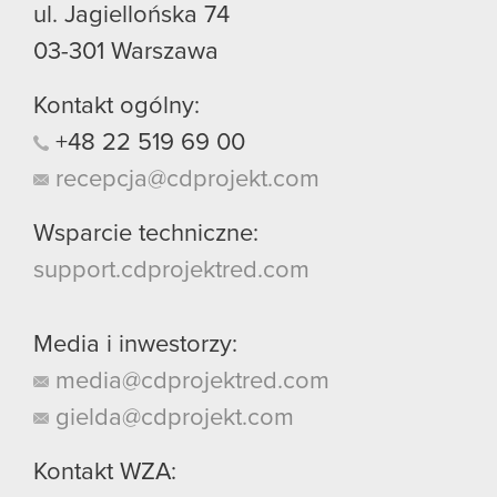
ul. Jagiellońska 74
03-301
Warszawa
Kontakt ogólny:
+48
22
519
69
00
recepcja@cdprojekt.com
Wsparcie techniczne:
support.cdprojektred.com
Media i inwestorzy:
media@cdprojektred.com
gielda@cdprojekt.com
Kontakt WZA: