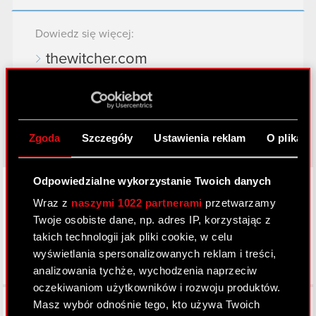
Dowiedz się więcej:
thewitcher.com
cyberpunk.net
gear.cdprojektred.com
Zgoda
Szczegóły
Ustawienia reklam
O plikach
LinkedIn
Odpowiedzialne wykorzystanie Twoich danych
Wraz z
naszymi 1022 partnerami
przetwarzamy
Twoje osobiste dane, np. adres IP, korzystając z
takich technologii jak pliki cookie, w celu
wyświetlania spersonalizowanych reklam i treści,
analizowania tychże, wychodzenia naprzeciw
oczekiwaniom użytkowników i rozwoju produktów.
Facebook
Masz wybór odnośnie tego, kto używa Twoich