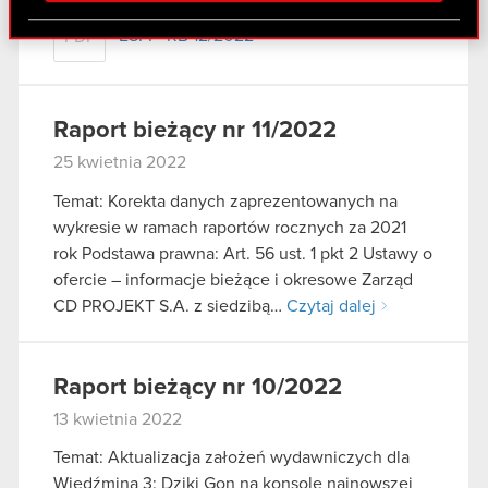
Partnerzy mogą połączyć te informacje z innymi
ESPI - RB 12/2022
PDF
danymi otrzymanymi od Ciebie lub uzyskanymi
podczas korzystania z ich usług. Kontynuując
korzystanie z naszej witryny, zgadasz się na
używanie plików cookie.
Raport bieżący nr 11/2022
25 kwietnia 2022
Temat: Korekta danych zaprezentowanych na
wykresie w ramach raportów rocznych za 2021
rok Podstawa prawna: Art. 56 ust. 1 pkt 2 Ustawy o
ofercie – informacje bieżące i okresowe Zarząd
CD PROJEKT S.A. z siedzibą…
Czytaj dalej
Raport bieżący nr 10/2022
13 kwietnia 2022
Temat: Aktualizacja założeń wydawniczych dla
Wiedźmina 3: Dziki Gon na konsole najnowszej