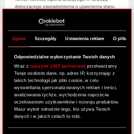
dotyczącego zawiadomienia o ujawnienia stanu
posiadania Podstawa prawna: Art. 70 pkt 1 Ustawy
o ofercie – nabycie lub zbycie znacznego pakietu
akcji Zarząd CD PROJEKT S.A. z siedzibą w…
Czytaj dalej
Zgoda
Szczegóły
Ustawienia reklam
O plikach
Zawiadomienie - 2 maja 2022 K
PDF
Odpowiedzialne wykorzystanie Twoich danych
Wraz z
naszymi 1022 partnerami
przetwarzamy
Twoje osobiste dane, np. adres IP, korzystając z
Raport bieżący nr 13/2022
takich technologii jak pliki cookie, w celu
5 maja 2022
wyświetlania spersonalizowanych reklam i treści,
analizowania tychże, wychodzenia naprzeciw
Temat: Ujawnienie stanu posiadania Podstawa
oczekiwaniom użytkowników i rozwoju produktów.
prawna: Art. 70 pkt 1 Ustawy o ofercie – nabycie
Masz wybór odnośnie tego, kto używa Twoich
lub zbycie znacznego pakietu akcji Zarząd spółki
danych i w jakich celach to robi.
CD PROJEKT S.A. z siedzibą w Warszawie
(„Spółka”) przekazuje do publicznej wiadomości
Jeśli wyrazisz na to zgodę, chcielibyśmy również:
treść…
Czytaj dalej