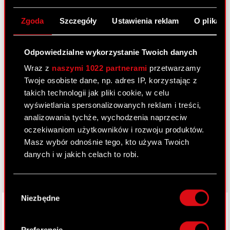
FAQ
Zgoda
Szczegóły
Ustawienia reklam
O plikach
Przydatne linki
Odpowiedzialne wykorzystanie Twoich danych
Kontakt IR
Wraz z
naszymi 1022 partnerami
przetwarzamy
Twoje osobiste dane, np. adres IP, korzystając z
takich technologii jak pliki cookie, w celu
Dowiedz się więcej:
wyświetlania spersonalizowanych reklam i treści,
thewitcher.com
analizowania tychże, wychodzenia naprzeciw
oczekiwaniom użytkowników i rozwoju produktów.
cyberpunk.net
Masz wybór odnośnie tego, kto używa Twoich
gear.cdprojektred.com
danych i w jakich celach to robi.
Jeśli wyrazisz na to zgodę, chcielibyśmy również:
Wybór
Gromadzić dane dotyczące Twojej
Niezbędne
zgody
LinkedIn
lokalizacji geograficznej z dokładnością nawet
do kilku metrów
Identyfikować Twoje urządzenie, aktywnie
Preferencje