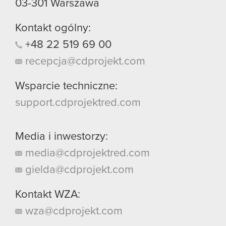
03-301
Warszawa
Kontakt ogólny:
+48
22
519
69
00
recepcja@cdprojekt.com
Wsparcie techniczne:
support.cdprojektred.com
Media i inwestorzy:
media@cdprojektred.com
gielda@cdprojekt.com
Kontakt WZA:
wza@cdprojekt.com