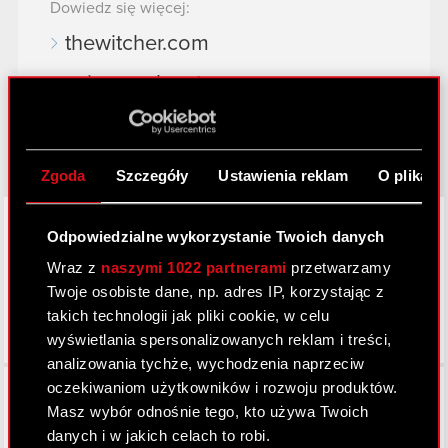
Dowiedz się więcej:
thewitcher.com
cyberpunk.net
gear.cdprojektred.com
Zgoda
Szczegóły
Ustawienia reklam
O plikach
LinkedIn
Odpowiedzialne wykorzystanie Twoich danych
Wraz z
naszymi 1022 partnerami
przetwarzamy
Twoje osobiste dane, np. adres IP, korzystając z
takich technologii jak pliki cookie, w celu
wyświetlania spersonalizowanych reklam i treści,
analizowania tychże, wychodzenia naprzeciw
Facebook
oczekiwaniom użytkowników i rozwoju produktów.
Masz wybór odnośnie tego, kto używa Twoich
danych i w jakich celach to robi.