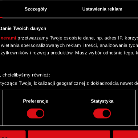
Szczegóły
Ustawienia reklam
tanie Twoich danych
tnerami
przetwarzamy Twoje osobiste dane, np. adres IP, korzyst
yświetlania spersonalizowanych reklam i treści, analizowania ty
żytkowników i rozwoju produktów. Masz wybór odnośnie tego, 
, chcielibyśmy również:
yczące Twojej lokalizacji geograficznej z dokładnością nawet d
 urządzenie, aktywnie analizując charakteryzującego je zbiory d
palca)
Preferencje
Statystyka
ie tego, jak Twoje osobiste dane są przetwarzane oraz ustaw w
Twitter
i plików cookie możesz zmienić lub wycofać swoją zgodę w dowol
ie do spersonalizowania treści i reklam, aby oferować funkcje 
itrynie. Informacje o tym, jak korzystasz z naszej witryny, ud
ie z