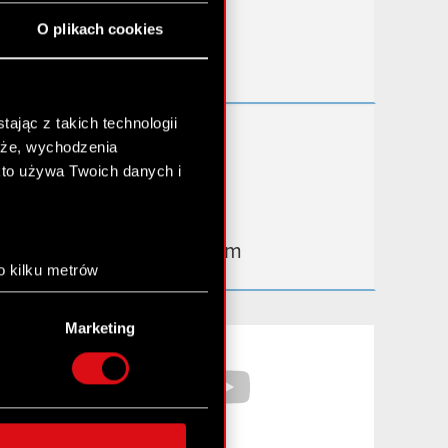
Przydatne linki
O plikach cookies
Kontakt IR
ając z takich technologii
Dowiedz się więcej:
chże, wychodzenia
thewitcher.com
kto używa Twoich danych i
cyberpunk.net
gear.cdprojektred.com
o kilku metrów
anych (fingerprinting,
Marketing
łasne preferencje w
sekcji
Facebook
YouTube
nej chwili.
społecznościowe i
ostępniamy partnerom