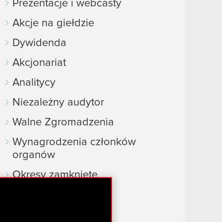
Prezentacje i webcasty
Akcje na giełdzie
Dywidenda
Akcjonariat
Analitycy
Niezależny audytor
Walne Zgromadzenia
Wynagrodzenia członków
organów
Okresy zamknięte
Kalendarz inwestora
FAQ