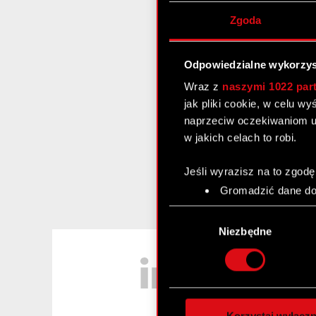
Zgoda
Odpowiedzialne wykorzys
Wraz z
naszymi 1022 par
jak pliki cookie, w celu w
naprzeciw oczekiwaniom u
w jakich celach to robi.
Jeśli wyrazisz na to zgodę
Gromadzić dane dot
Identyfikować Twoje
Wybór
czyli wirtualny odcisk 
zgody
Niezbędne
Dowiedz się więcej odnośn
LinkedIn
szczegółów
. W Deklaracj
Wykorzystujemy pliki cook
analizować ruch w naszej w
Korzystaj wyłączn