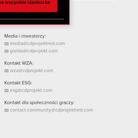
a wszystkie ciasteczka
 innymi danymi
stanie z naszej witryny,
Media i inwestorzy:
media@cdprojektred.com
gielda@cdprojekt.com
Kontakt WZA:
wza@cdprojekt.com
Kontakt ESG:
esg@cdprojekt.com
Kontakt dla społeczności graczy:
contact.community@cdprojektred.com