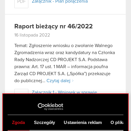
Załącznik - Plan połączenia
PDF
Raport bieżący nr 46/2022
16 listopada 2022
Temat: Zgłoszenie wniosku o zwołanie Walnego
Zgromadzenia wraz oraz kandydatury na Członka
Rady Nadzorczej CD PROJEKT S.A. Podstawa
prawna: Art. 17 ust. 1 MAR – informacja poufna
Zarząd CD PROJEKT S.A. („Spółka”) przekazuje
do publicznej…
Czytaj dalej
Załącznik 1 - Wniosek w sprawie
PDF
zwołania zgromadzenia
Załącznik 2 - Oświadczenie odnośnie
PDF
pełnienia funkcji
Zgoda
Szczegóły
Ustawienia reklam
O plikach
Załącznik 3 - Projekty uchwał
PDF