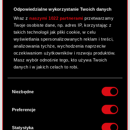
Odpowiedzialne wykorzystanie Twoich danych
Załącznik 4 - Marcin Iwiński życiorys
PDF
Wraz z
naszymi 1022 partnerami
przetwarzamy
Twoje osobiste dane, np. adres IP, korzystając z
takich technologii jak pliki cookie, w celu
Raport bieżący nr 45/2022
wyświetlania spersonalizowanych reklam i treści,
analizowania tychże, wychodzenia naprzeciw
24 października 2022
oczekiwaniom użytkowników i rozwoju produktów.
Temat: Realizacja i zakończenie skupu akcji
Masz wybór odnośnie tego, kto używa Twoich
własnych Podstawa prawna: Art. 2 ust. 2 i 3
danych i w jakich celach to robi.
rozporządzenia delegowanego Komisji (UE)
2016/1052 z dnia 8 marca 2016 roku
Jeśli wyrazisz na to zgodę, chcielibyśmy również:
Wybór
uzupełniającego rozporządzenie Parlamentu
Gromadzić dane dotyczące Twojej
Niezbędne
zgody
Europejskiego i Rady (UE) nr 596/2014…
Czytaj
lokalizacji geograficznej z dokładnością nawet
dalej
do kilku metrów
Identyfikować Twoje urządzenie, aktywnie
Preferencje
analizując charakteryzującego je zbiory
ESPI - RB 45/2022
PDF
danych (fingerprinting, czyli wirtualny odcisk
palca)
Statystyka
Załącznik 1 - Zestawienie transakcji na