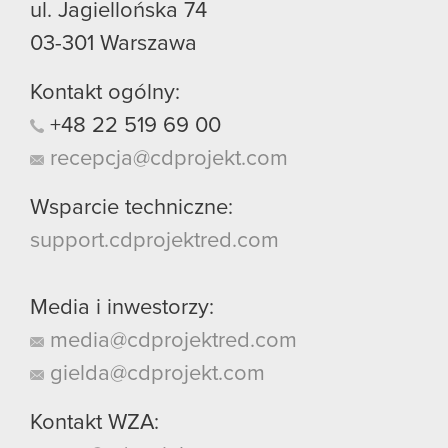
ul. Jagiellońska 74
03-301
Warszawa
Kontakt ogólny:
+48
22
519
69
00
recepcja@cdprojekt.com
Wsparcie techniczne:
support.cdprojektred.com
Media i inwestorzy:
media@cdprojektred.com
gielda@cdprojekt.com
Kontakt WZA: