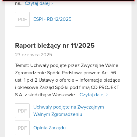
danymi otrzymanymi od Ciebie lub uzyskanymi
na…
Czytaj dalej
podczas korzystania z ich usług. Kontynuując
korzystanie z naszej witryny, zgadasz się na
ESPI - RB 12/2025
PDF
używanie plików cookie.
Raport bieżący nr 11/2025
23 czerwca 2025
Temat: Uchwały podjęte przez Zwyczajne Walne
Zgromadzenie Spółki Podstawa prawna: Art. 56
ust. 1 pkt 2 Ustawy o ofercie – informacje bieżące
i okresowe Zarząd Spółki pod firmą CD PROJEKT
S.A. z siedzibą w Warszawie…
Czytaj dalej
Uchwały podjęte na Zwyczajnym
PDF
Walnym Zgromadzeniu
Opinia Zarządu
PDF