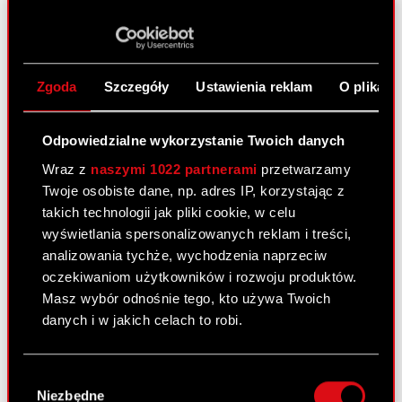
ESPI - RB 15/2025
PDF
Zgoda
Szczegóły
Ustawienia reklam
O plikach
Raport bieżący nr 14/2025
5 września 2025
Odpowiedzialne wykorzystanie Twoich danych
Temat: Rozpoczęcie skupu akcji własnych Spółki
Podstawa prawna: Art. 5 ust. 1 lit. a)
Wraz z
naszymi 1022 partnerami
przetwarzamy
Rozporządzenia Parlamentu Europejskiego i Rady
Twoje osobiste dane, np. adres IP, korzystając z
(UE) nr 596/2014 z dnia 16 kwietnia 2014 r. w
takich technologii jak pliki cookie, w celu
sprawie nadużyć na rynku (MAR) w…
Czytaj dalej
wyświetlania spersonalizowanych reklam i treści,
analizowania tychże, wychodzenia naprzeciw
oczekiwaniom użytkowników i rozwoju produktów.
ESPI - RB 14/2025
PDF
Masz wybór odnośnie tego, kto używa Twoich
danych i w jakich celach to robi.
Raport bieżący nr 13/2025
Jeśli wyrazisz na to zgodę, chcielibyśmy również:
Wybór
23 czerwca 2025
Gromadzić dane dotyczące Twojej
Niezbędne
zgody