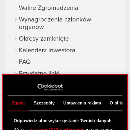
Walne Zgromadzenia
Wynagrodzenia członków
organów
Okresy zamknięte
Kalendarz inwestora
FAQ
Przydatne linki
Kontakt IR
Zgoda
Szczegóły
Ustawienia reklam
O plikach
Dowiedz się więcej:
thewitcher.com
Odpowiedzialne wykorzystanie Twoich danych
cyberpunk.net
Wraz z
naszymi 1022 partnerami
przetwarzamy