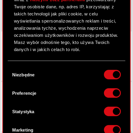
Twoje osobiste dane, np. adres IP, korzystając z
gear.cdprojektred.com
takich technologii jak pliki cookie, w celu
wyświetlania spersonalizowanych reklam i treści,
analizowania tychże, wychodzenia naprzeciw
oczekiwaniom użytkowników i rozwoju produktów.
LinkedIn
Masz wybór odnośnie tego, kto używa Twoich
danych i w jakich celach to robi.
Jeśli wyrazisz na to zgodę, chcielibyśmy również:
Wybór
Gromadzić dane dotyczące Twojej
Niezbędne
zgody
lokalizacji geograficznej z dokładnością nawet
do kilku metrów
Facebook
Identyfikować Twoje urządzenie, aktywnie
Preferencje
analizując charakteryzującego je zbiory
danych (fingerprinting, czyli wirtualny odcisk
palca)
Statystyka
Dowiedz się więcej odnośnie tego, jak Twoje
osobiste dane są przetwarzane oraz ustaw własne
Marketing