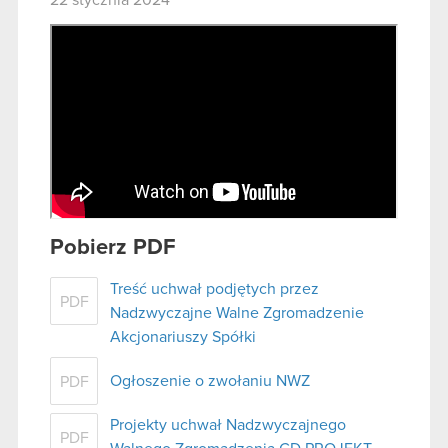
22 stycznia 2024
Pobierz PDF
Treść uchwał podjętych przez
PDF
Nadzwyczajne Walne Zgromadzenie
Akcjonariuszy Spółki
Ogłoszenie o zwołaniu NWZ
PDF
Projekty uchwał Nadzwyczajnego
PDF