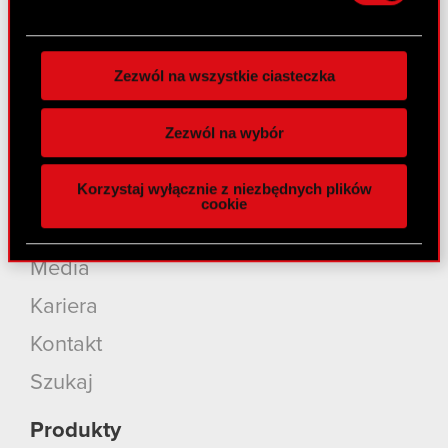
preferencje w
sekcji szczegółów
. W Deklaracji
plików cookie możesz zmienić lub wycofać swoją
zgodę w dowolnej chwili.
O CD PROJEKT
Zezwól na wszystkie ciasteczka
Wykorzystujemy pliki cookie do
Grupa Kapitałowa
spersonalizowania treści i reklam, aby oferować
Zezwól na wybór
funkcje społecznościowe i analizować ruch w
Nasz biznes
naszej witrynie. Informacje o tym, jak korzystasz
Korzystaj wyłącznie z niezbędnych plików
Inwestorzy
z naszej witryny, udostępniamy partnerom
cookie
społecznościowym, reklamowym i analitycznym.
Zrównoważony rozwój
Partnerzy mogą połączyć te informacje z innymi
danymi otrzymanymi od Ciebie lub uzyskanymi
Media
podczas korzystania z ich usług. Kontynuując
Kariera
korzystanie z naszej witryny, zgadasz się na
używanie plików cookie.
Kontakt
Szukaj
Produkty