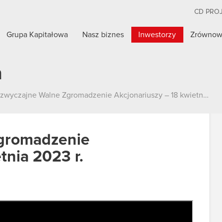
CD PRO
Grupa Kapitałowa
Nasz biznes
Inwestorzy
Zrównow
a
wyczajne Walne Zgromadzenie Akcjonariuszy – 18 kwietnia 2023 r.
gromadzenie
tnia 2023 r.