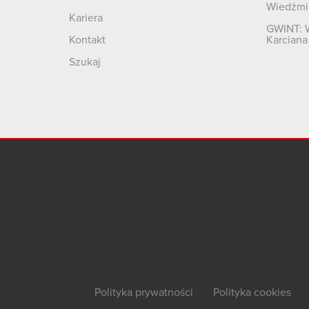
Wiedźmi
Kariera
GWINT: 
Kontakt
Karciana
Szukaj
Polityka prywatności
Polityka cookies