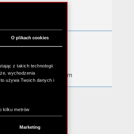
Przydatne linki
Kontakt IR
O plikach cookies
Dowiedz się więcej:
thewitcher.com
cyberpunk.net
ając z takich technologii
chże, wychodzenia
gear.cdprojektred.com
kto używa Twoich danych i
o kilku metrów
anych (fingerprinting,
Marketing
łasne preferencje w
sekcji