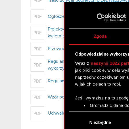
Treść uchwał podjętych przez Nadzwycz
PDF
Ogłoszenie o zwołaniu NWZ
PDF
Projekty uchwał Nadzwyczajnego Waln
PDF
Zgoda
kwietnia 2023 r.
Przewodnik NWZ - marzec 2023
PDF
Odpowiedzialne wykorzys
Regulamin udziału w Nadzwyczajnym W
Wraz z
naszymi 1022 par
PDF
wykorzystaniu środków komunikacji ele
jak pliki cookie, w celu w
naprzeciw oczekiwaniom u
Regulamin Walnego Zgromadzenia CD 
PDF
w jakich celach to robi.
Wzór pełnomocnictwa i instrukcja wyk
PDF
Jeśli wyrazisz na to zgodę
Gromadzić dane dot
Identyfikować Twoje
Uchwała Rady Nadzorczej w sprawie zao
PDF
Wybór
czyli wirtualny odcisk 
zgody
Niezbędne
Dowiedz się więcej odnośn