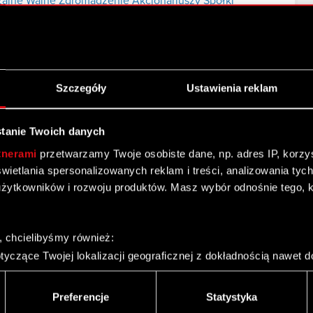
ajne Walne Zgromadzenie Akcjonariuszy Spółki
ego Zgromadzenia CD PROJEKT S.A. zwołanego na 18
Szczegóły
Ustawienia reklam
tanie Twoich danych
alnym Zgromadzeniu CD PROJEKT S.A. przy
tnerami
przetwarzamy Twoje osobiste dane, np. adres IP, korzyst
ktronicznej
yświetlania spersonalizowanych reklam i treści, analizowania ty
żytkowników i rozwoju produktów. Masz wybór odnośnie tego, 
PROJEKT S.A
onywania prawa głosu przez pełnomocnika
, chcielibyśmy również:
yczące Twojej lokalizacji geograficznej z dokładnością nawet d
 urządzenie, aktywnie analizując charakteryzującego je zbiory d
piniowania projektów uchwał
palca)
Preferencje
Statystyka
ie tego, jak Twoje osobiste dane są przetwarzane oraz ustaw w