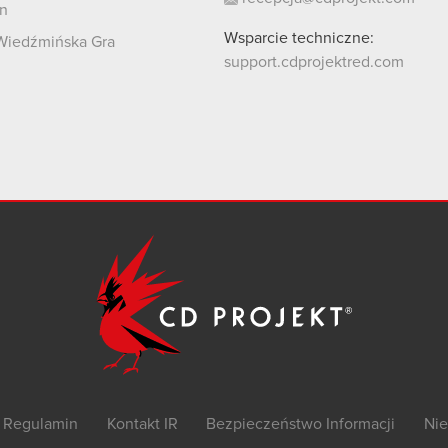
n
Wsparcie techniczne:
Wiedźmińska Gra
support.cdprojektred.com
Regulamin
Kontakt IR
Bezpieczeństwo Informacji
Nie