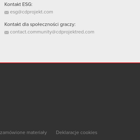
Kontakt ESG:
esg@cdprojekt.com
Kontakt dla społeczności graczy:
contact.community@cdprojektred.com
zamówione materiały
Deklaracje cookies