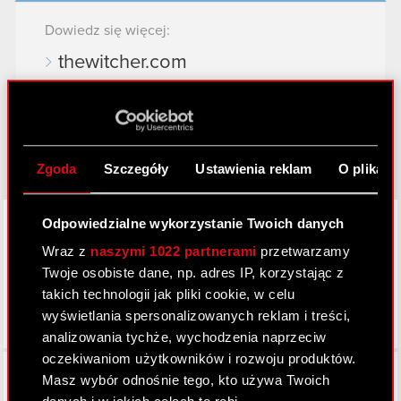
Dowiedz się więcej:
thewitcher.com
cyberpunk.net
gear.cdprojektred.com
Zgoda
Szczegóły
Ustawienia reklam
O plikach
LinkedIn
Odpowiedzialne wykorzystanie Twoich danych
Wraz z
naszymi 1022 partnerami
przetwarzamy
Twoje osobiste dane, np. adres IP, korzystając z
takich technologii jak pliki cookie, w celu
wyświetlania spersonalizowanych reklam i treści,
analizowania tychże, wychodzenia naprzeciw
oczekiwaniom użytkowników i rozwoju produktów.
Facebook
Masz wybór odnośnie tego, kto używa Twoich