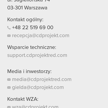
03-301
Warszawa
Kontakt ogólny:
+48
22
519
69
00
recepcja@cdprojekt.com
Wsparcie techniczne:
support.cdprojektred.com
Media i inwestorzy:
media@cdprojektred.com
gielda@cdprojekt.com
Kontakt WZA:
wza@cdprojekt.com