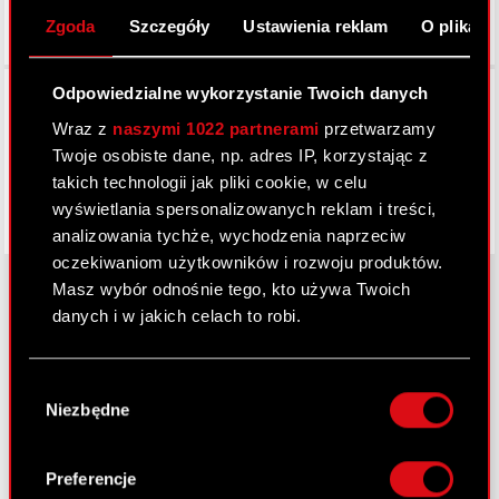
Zgoda
Szczegóły
Ustawienia reklam
O plikach
Facebook
Odpowiedzialne wykorzystanie Twoich danych
Wraz z
naszymi 1022 partnerami
przetwarzamy
Twoje osobiste dane, np. adres IP, korzystając z
takich technologii jak pliki cookie, w celu
wyświetlania spersonalizowanych reklam i treści,
analizowania tychże, wychodzenia naprzeciw
oczekiwaniom użytkowników i rozwoju produktów.
Masz wybór odnośnie tego, kto używa Twoich
danych i w jakich celach to robi.
O CD PROJEKT
Jeśli wyrazisz na to zgodę, chcielibyśmy również:
Wybór
Grupa Kapitałowa
Gromadzić dane dotyczące Twojej
Niezbędne
zgody
lokalizacji geograficznej z dokładnością nawet
Nasz biznes
do kilku metrów
Identyfikować Twoje urządzenie, aktywnie
Inwestorzy
Preferencje
analizując charakteryzującego je zbiory