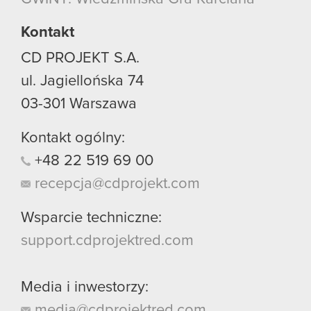
używanie plików cookie.
Kontakt
CD PROJEKT S.A.
ul. Jagiellońska 74
03-301
Warszawa
Kontakt ogólny:
+48
22
519
69
00
recepcja@cdprojekt.com
Wsparcie techniczne:
support.cdprojektred.com
Media i inwestorzy:
media@cdprojektred.com