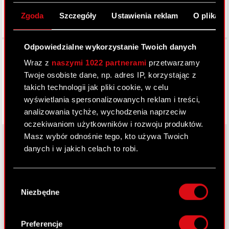
Zgoda
Szczegóły
Ustawienia reklam
O plikach
Odpowiedzialne wykorzystanie Twoich danych
Facebook
Wraz z
naszymi 1022 partnerami
przetwarzamy
Twoje osobiste dane, np. adres IP, korzystając z
takich technologii jak pliki cookie, w celu
wyświetlania spersonalizowanych reklam i treści,
analizowania tychże, wychodzenia naprzeciw
oczekiwaniom użytkowników i rozwoju produktów.
Masz wybór odnośnie tego, kto używa Twoich
danych i w jakich celach to robi.
O CD PROJEKT
Jeśli wyrazisz na to zgodę, chcielibyśmy również:
Wybór
Grupa Kapitałowa
Gromadzić dane dotyczące Twojej
Niezbędne
zgody
lokalizacji geograficznej z dokładnością nawet
Nasz biznes
do kilku metrów
Identyfikować Twoje urządzenie, aktywnie
Preferencje
Inwestorzy