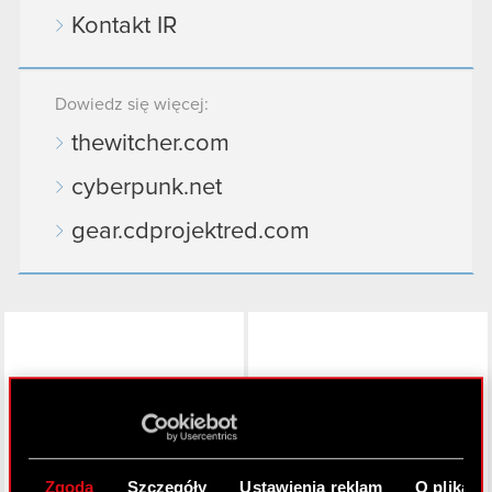
Kontakt IR
Dowiedz się więcej:
thewitcher.com
cyberpunk.net
gear.cdprojektred.com
LinkedIn
Zgoda
Szczegóły
Ustawienia reklam
O plikach