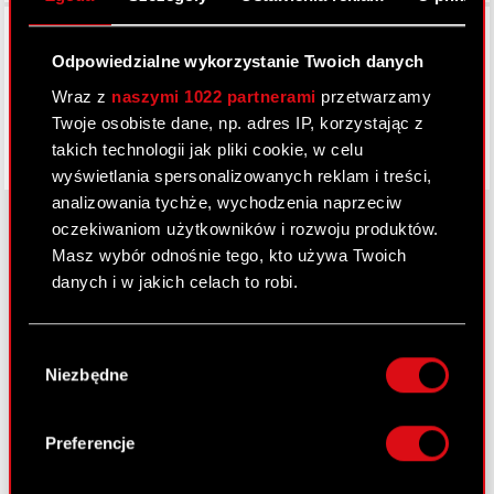
Facebook
Odpowiedzialne wykorzystanie Twoich danych
Wraz z
naszymi 1022 partnerami
przetwarzamy
Twoje osobiste dane, np. adres IP, korzystając z
takich technologii jak pliki cookie, w celu
wyświetlania spersonalizowanych reklam i treści,
analizowania tychże, wychodzenia naprzeciw
oczekiwaniom użytkowników i rozwoju produktów.
Masz wybór odnośnie tego, kto używa Twoich
O CD PROJEKT
danych i w jakich celach to robi.
Grupa Kapitałowa
Jeśli wyrazisz na to zgodę, chcielibyśmy również:
Wybór
Gromadzić dane dotyczące Twojej
Nasz biznes
Niezbędne
zgody
lokalizacji geograficznej z dokładnością nawet
Inwestorzy
do kilku metrów
Identyfikować Twoje urządzenie, aktywnie
Preferencje
Zrównoważony rozwój
analizując charakteryzującego je zbiory
danych (fingerprinting, czyli wirtualny odcisk
Media