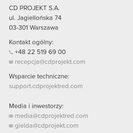
CD PROJEKT S.A.
ul. Jagiellońska 74
03-301
Warszawa
Kontakt ogólny:
+48
22
519
69
00
recepcja@cdprojekt.com
Wsparcie techniczne:
support.cdprojektred.com
Media i inwestorzy:
media@cdprojektred.com
gielda@cdprojekt.com