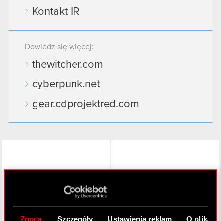
Kontakt IR
Dowiedz się więcej:
thewitcher.com
cyberpunk.net
gear.cdprojektred.com
LinkedIn
Zgoda
Szczegóły
Ustawienia reklam
O plikach