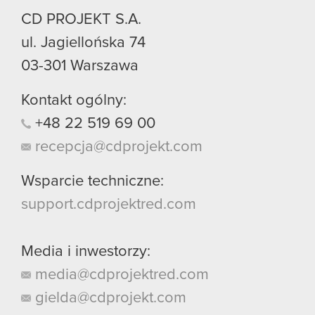
CD PROJEKT S.A.
ul. Jagiellońska 74
03-301
Warszawa
Kontakt ogólny:
+48
22
519
69
00
recepcja@cdprojekt.com
Wsparcie techniczne:
support.cdprojektred.com
Media i inwestorzy:
media@cdprojektred.com
gielda@cdprojekt.com