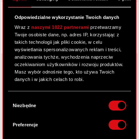
Facebook
Odpowiedzialne wykorzystanie Twoich danych
Wraz z
naszymi 1022 partnerami
przetwarzamy
Twoje osobiste dane, np. adres IP, korzystając z
takich technologii jak pliki cookie, w celu
wyświetlania spersonalizowanych reklam i treści,
analizowania tychże, wychodzenia naprzeciw
oczekiwaniom użytkowników i rozwoju produktów.
Masz wybór odnośnie tego, kto używa Twoich
O CD PROJEKT
danych i w jakich celach to robi.
Grupa Kapitałowa
Jeśli wyrazisz na to zgodę, chcielibyśmy również:
Wybór
Gromadzić dane dotyczące Twojej
Nasz biznes
Niezbędne
zgody
lokalizacji geograficznej z dokładnością nawet
Inwestorzy
do kilku metrów
Identyfikować Twoje urządzenie, aktywnie
Preferencje
Zrównoważony rozwój
analizując charakteryzującego je zbiory
danych (fingerprinting, czyli wirtualny odcisk
Media