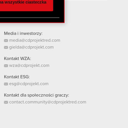
a wszystkie ciasteczka
 innymi danymi
stanie z naszej witryny,
Media i inwestorzy:
media@cdprojektred.com
gielda@cdprojekt.com
Kontakt WZA:
wza@cdprojekt.com
Kontakt ESG:
esg@cdprojekt.com
Kontakt dla społeczności graczy:
contact.community@cdprojektred.com