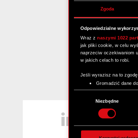
Zgoda
Odpowiedzialne wykorzys
Wraz z
naszymi 1022 par
jak pliki cookie, w celu w
naprzeciw oczekiwaniom u
w jakich celach to robi.
Jeśli wyrazisz na to zgodę
Gromadzić dane dot
Identyfikować Twoje
Wybór
czyli wirtualny odcisk 
zgody
Niezbędne
Dowiedz się więcej odnośn
LinkedIn
szczegółów
. W Deklaracj
Wykorzystujemy pliki cook
analizować ruch w naszej w
Korzystaj wyłączn