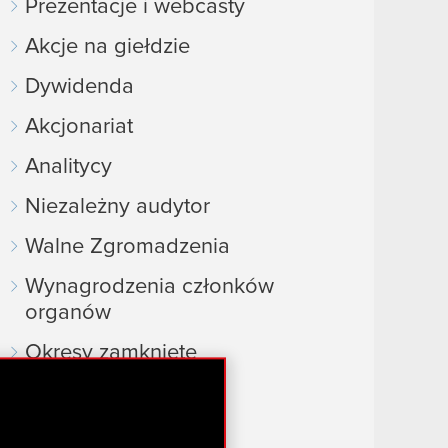
Prezentacje i webcasty
Akcje na giełdzie
Dywidenda
Akcjonariat
Analitycy
Niezależny audytor
Walne Zgromadzenia
Wynagrodzenia członków
organów
Okresy zamknięte
Kalendarz inwestora
FAQ