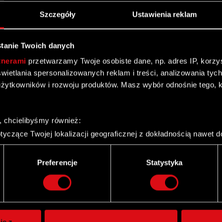
Szczegóły
Ustawienia reklam
tanie Twoich danych
tnerami
przetwarzamy Twoje osobiste dane, np. adres IP, korzyst
yświetlania spersonalizowanych reklam i treści, analizowania ty
żytkowników i rozwoju produktów. Masz wybór odnośnie tego, 
, chcielibyśmy również:
yczące Twojej lokalizacji geograficznej z dokładnością nawet d
 urządzenie, aktywnie analizując charakteryzującego je zbiory d
palca)
Preferencje
Statystyka
ie tego, jak Twoje osobiste dane są przetwarzane oraz ustaw w
Twitter
i plików cookie możesz zmienić lub wycofać swoją zgodę w dowol
ie do spersonalizowania treści i reklam, aby oferować funkcje 
itrynie. Informacje o tym, jak korzystasz z naszej witryny, ud
ie z