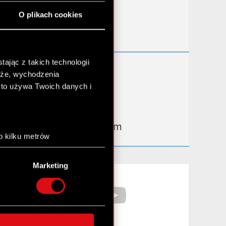
Przydatne linki
O plikach cookies
Kontakt IR
ając z takich technologii
Dowiedz się więcej:
chże, wychodzenia
thewitcher.com
kto używa Twoich danych i
cyberpunk.net
gear.cdprojektred.com
o kilku metrów
anych (fingerprinting,
Marketing
łasne preferencje w
sekcji
Facebook
YouTube
nej chwili.
społecznościowe i
ostępniamy partnerom