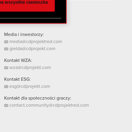
a wszystkie ciasteczka
 innymi danymi
stanie z naszej witryny,
Media i inwestorzy:
media@cdprojektred.com
gielda@cdprojekt.com
Kontakt WZA:
wza@cdprojekt.com
Kontakt ESG:
esg@cdprojekt.com
Kontakt dla społeczności graczy:
contact.community@cdprojektred.com