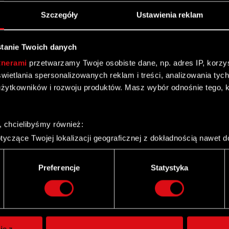
Szczegóły
Ustawienia reklam
tanie Twoich danych
tnerami
przetwarzamy Twoje osobiste dane, np. adres IP, korzyst
yświetlania spersonalizowanych reklam i treści, analizowania ty
żytkowników i rozwoju produktów. Masz wybór odnośnie tego, 
, chcielibyśmy również:
yczące Twojej lokalizacji geograficznej z dokładnością nawet d
 urządzenie, aktywnie analizując charakteryzującego je zbiory d
palca)
Preferencje
Statystyka
ie tego, jak Twoje osobiste dane są przetwarzane oraz ustaw w
Twitter
i plików cookie możesz zmienić lub wycofać swoją zgodę w dowol
ie do spersonalizowania treści i reklam, aby oferować funkcje 
itrynie. Informacje o tym, jak korzystasz z naszej witryny, ud
ie z