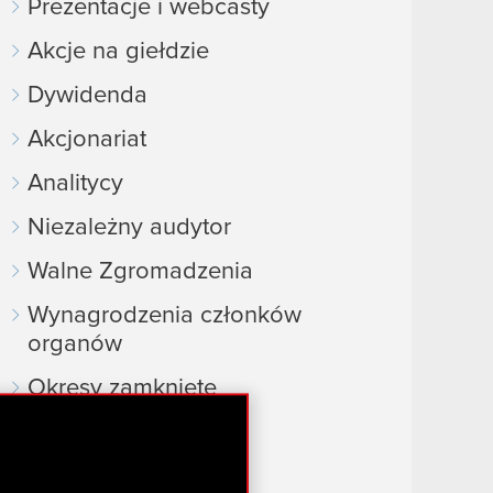
Prezentacje i webcasty
Akcje na giełdzie
Dywidenda
Akcjonariat
Analitycy
Niezależny audytor
Walne Zgromadzenia
Wynagrodzenia członków
organów
Okresy zamknięte
Kalendarz inwestora
FAQ