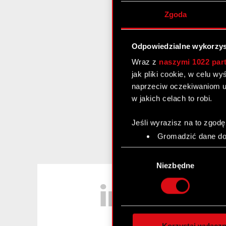
Zgoda
Odpowiedzialne wykorzys
Wraz z
naszymi 1022 par
jak pliki cookie, w celu w
naprzeciw oczekiwaniom u
w jakich celach to robi.
Jeśli wyrazisz na to zgodę
Gromadzić dane dot
Identyfikować Twoje
Wybór
czyli wirtualny odcisk 
zgody
Niezbędne
Dowiedz się więcej odnośn
LinkedIn
szczegółów
. W Deklaracj
Wykorzystujemy pliki cook
analizować ruch w naszej w
Korzystaj wyłączn