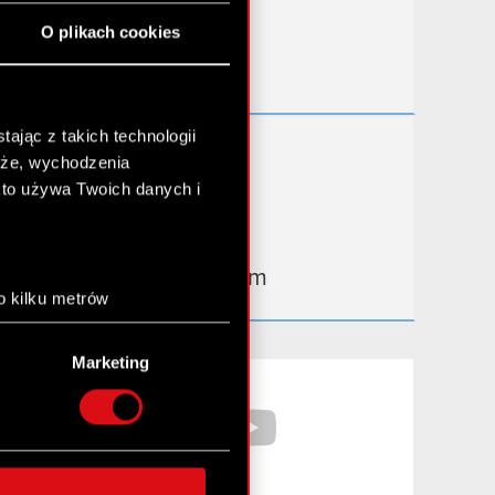
Przydatne linki
O plikach cookies
Kontakt IR
ając z takich technologii
Dowiedz się więcej:
chże, wychodzenia
thewitcher.com
kto używa Twoich danych i
cyberpunk.net
gear.cdprojektred.com
o kilku metrów
anych (fingerprinting,
Marketing
łasne preferencje w
sekcji
Facebook
YouTube
nej chwili.
społecznościowe i
ostępniamy partnerom